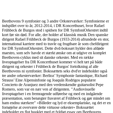
Beethovens 9 symfonier og 3 andre Orksterværker: Symfonierne er
indspillet over to år, 2012-2014, i DR Koncerthuset, hvor Rafael
Frühbeck de Burgos stod i spidsen for DR SymfoniOrkestret indtil
kort før sin død. For alle, der holder af klassisk musik Den spanske
dirigent Rafael Frühbeck de Burgos (1933-2014) afrundede en stor,
international karriere med to travle og frugtbare år som chefdirigent
for DR SymfoniOrkestret. Dette dvd-bokssæt hylder den afdøde
maestro, som selv havde et stærkt ønske om at udgive en komplet
Beethoven-cyklus med sit danske orkester. Med en række
liveoptagelser fra DR Koncerthuset kommer vi helt tæt på både
dirigent og orkester i Frühbeck de Burgos' fortolkning af alle
Beethovens ni symfonier. Bokssættets seks dvd'er indeholder også
tre andre orkesterværker: Berlioz’ Symphonie fantastique, Richard
Strauss’ Eine Alpensinfonie og Joaquín Rodrigos populære
Concierto de Aranjuez med den verdenskendte guitarsolist Pepe
Romero, som var en nær ven af dirigenten. "Audiovisuelle
liveoptagelser i en fremragende udførelse og med en indgående
præsentation, som benægter fraværet af Frühbeck og gør mindet om
ham endnu stærkere" »Billeder og lyd er eksemplariske, og det er en
fornøjelse at overvære dette virtuose orkester« Bokssættet
indeholder en flot booklet med et fyldigt essay om Beethovens