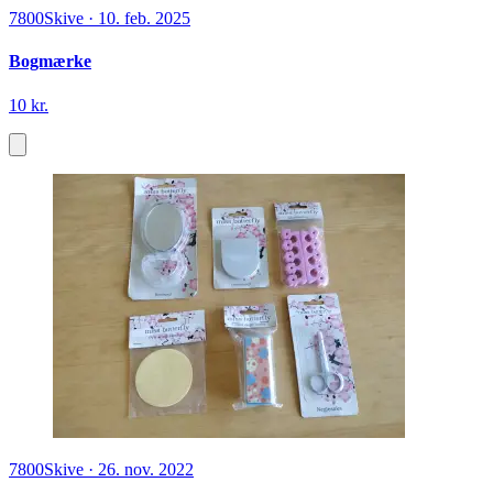
7800
Skive
·
10. feb. 2025
Bogmærke
10 kr.
7800
Skive
·
26. nov. 2022