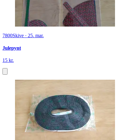
7800
Skive
·
25. mar.
Julepynt
15 kr.