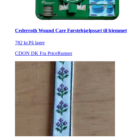
Cederroth Wound Care Førstehjælpssæt til hjemmet
782 kr.
På lager
CDON DK
Fra PriceRunner