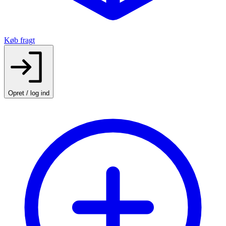
Køb fragt
Opret / log ind