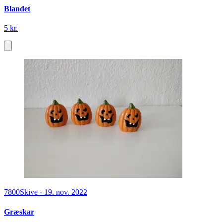
Blandet
5 kr.
7800
Skive
·
19. nov. 2022
Græskar