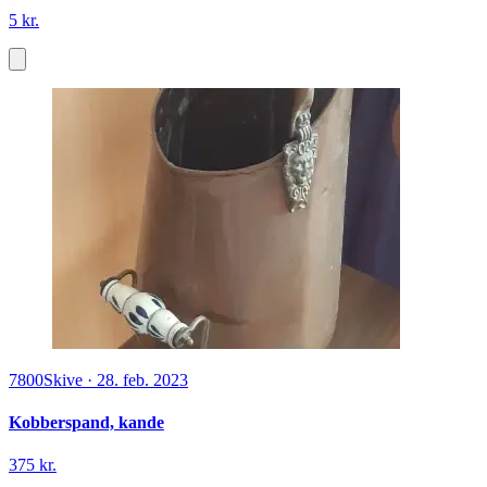
5 kr.
7800
Skive
·
28. feb. 2023
Kobberspand, kande
375 kr.