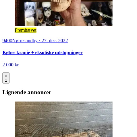
Fremhævet
9400
Nørresundby
·
27. dec. 2022
Købes kranie + eksotiske udstopninger
2.000 kr.
1
Lignende annoncer