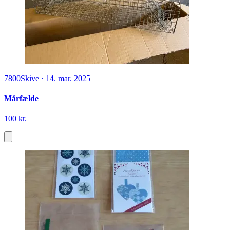
7800
Skive
·
14. mar. 2025
Mårfælde
100 kr.