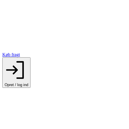
Køb fragt
Opret / log ind