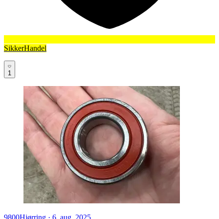
SikkerHandel
1
9800
Hjørring
·
6. aug. 2025