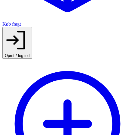
Køb fragt
Opret / log ind