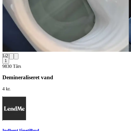
1
/
2
1
9830 Tårs
Demineraliseret vand
4 kr.
Indhent lånetilbud