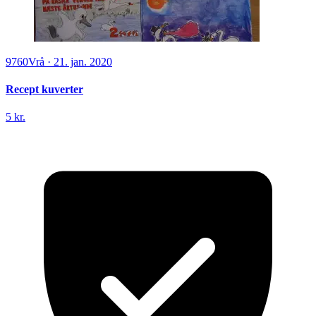
9760
Vrå
·
21. jan. 2020
Recept kuverter
5 kr.