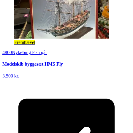
Fremhævet
4800
Nykøbing F
·
i går
Modelskib byggesæt HMS Fly
3.500 kr.