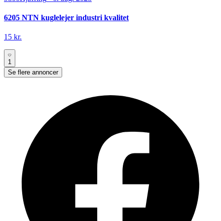
6205 NTN kuglelejer industri kvalitet
15 kr.
1
Se flere annoncer