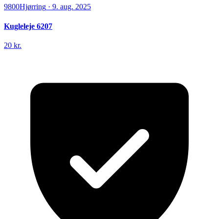
9800
Hjørring
·
9. aug. 2025
Kugleleje 6207
20 kr.