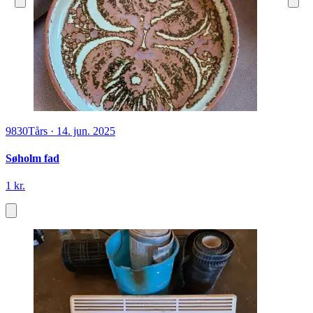
9830
Tårs
·
14. jun. 2025
Søholm fad
1 kr.