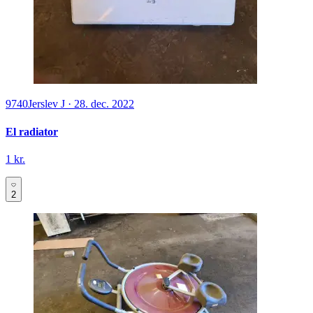
9740
Jerslev J
·
28. dec. 2022
El radiator
1 kr.
2