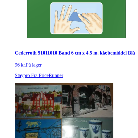
Cederroth 51011010 Band 6 cm x 4,5 m, klæbemiddel Blå
96 kr.
På lager
Staypro
Fra PriceRunner