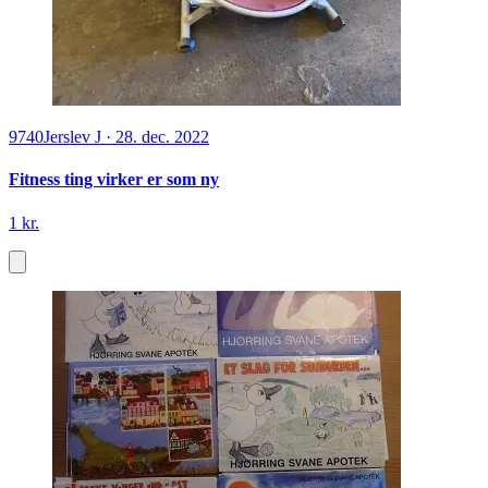
9740
Jerslev J
·
28. dec. 2022
Fitness ting virker er som ny
1 kr.