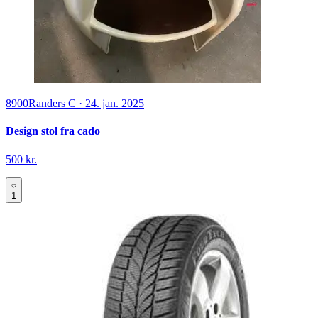
8900
Randers C
·
24. jan. 2025
Design stol fra cado
500 kr.
1