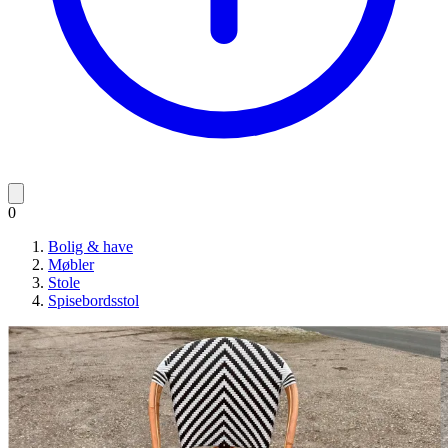
0
Bolig & have
Møbler
Stole
Spisebordsstol