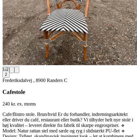
1
/
2
2
Frederiksdalvej , 8900 Randers C
Cafestole
240 kr. ex. moms
Cafe/Bistro stole. Brun/hvid Er du forhandler, indretningsarkitekt
eller driver du café, restaurant eller butik? Vi tilbyder helt nye stole i
høj kvalitet – leveret direkte fra fabrik til skarpe engrospriser. 🔹
Model: Natur rattan stel med sæde og ryg i slidstærkt PU-flet 🔹
Design: Tidløst, skandinavisk inspireret look – let at kombinere med