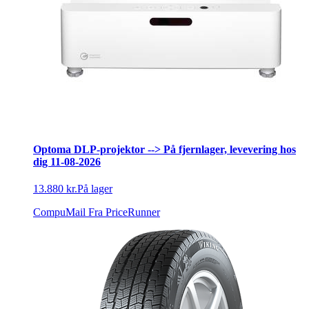
Optoma DLP-projektor --> På fjernlager, levevering hos
dig 11-08-2026
13.880 kr.
På lager
CompuMail
Fra PriceRunner