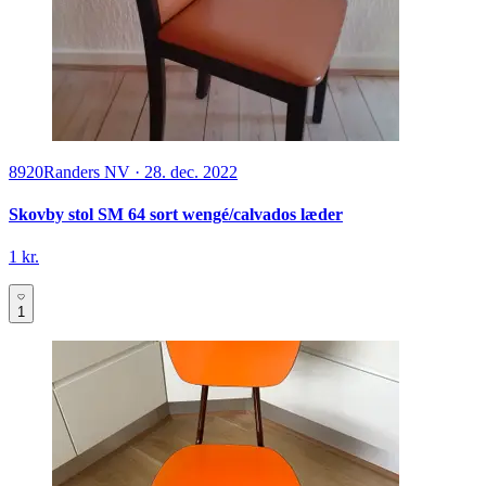
8920
Randers NV
·
28. dec. 2022
Skovby stol SM 64 sort wengé/calvados læder
1 kr.
1