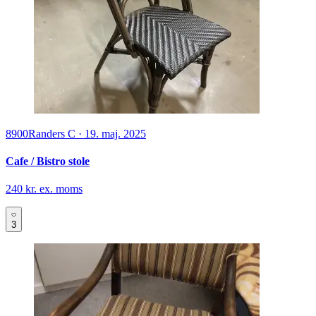
8900
Randers C
·
19. maj. 2025
Cafe / Bistro stole
240 kr. ex. moms
3