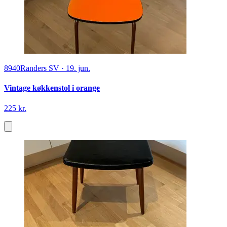
8940
Randers SV
·
19. jun.
Vintage køkkenstol i orange
225 kr.