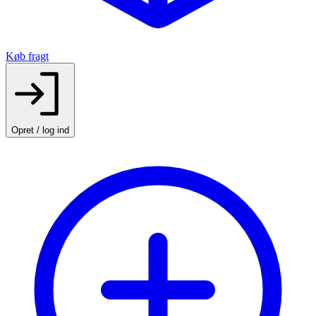
Køb fragt
Opret / log ind