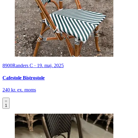
8900
Randers C
·
19. maj. 2025
Cafestole Bistrostole
240 kr. ex. moms
1