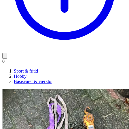
0
Sport & fritid
Hobby
Basisvarer & værktøj