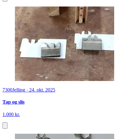
7300
Jelling
·
24. okt. 2025
Tap og slis
1.000 kr.