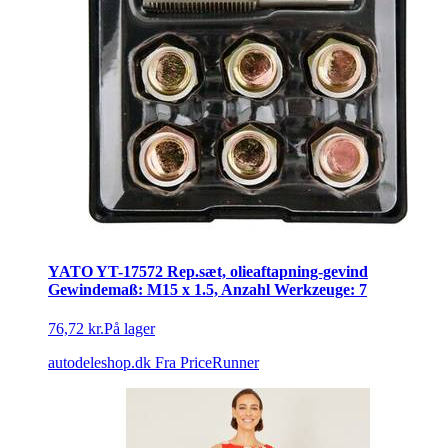
YATO YT-17572 Rep.sæt, olieaftapning-gevind
Gewindemaß: М15 x 1.5, Anzahl Werkzeuge: 7
76,72 kr.
På lager
autodeleshop.dk
Fra PriceRunner