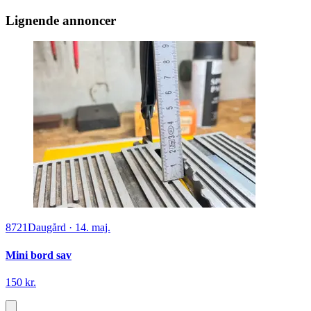
Lignende annoncer
8721
Daugård
·
14. maj.
Mini bord sav
150 kr.