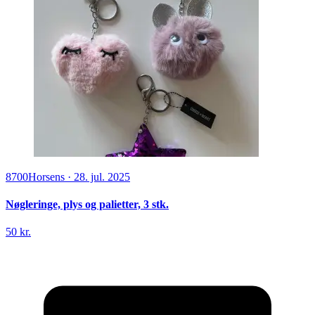
8700
Horsens
·
28. jul. 2025
Nøgleringe, plys og palietter, 3 stk.
50 kr.