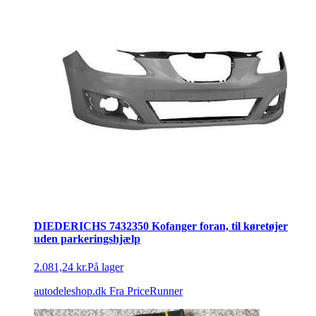
DIEDERICHS 7432350 Kofanger foran, til køretøjer
uden parkeringshjælp
2.081,24 kr.
På lager
autodeleshop.dk
Fra PriceRunner