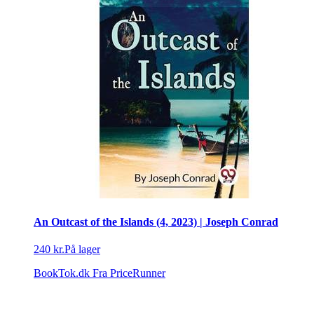
An Outcast of the Islands (4, 2023) | Joseph Conrad
240 kr.
På lager
BookTok.dk
Fra PriceRunner