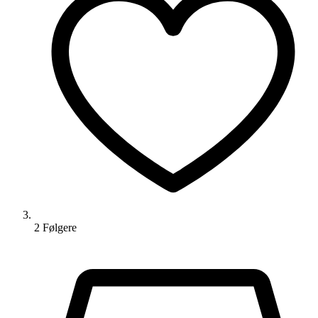
2
Følger
e