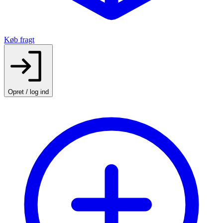
Køb fragt
Opret / log ind