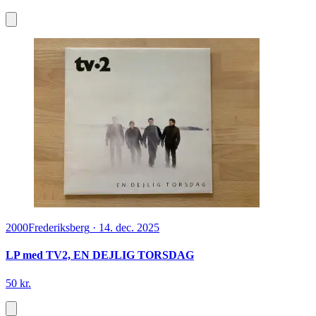
2000
Frederiksberg
·
14. dec. 2025
LP med TV2, EN DEJLIG TORSDAG
50 kr.