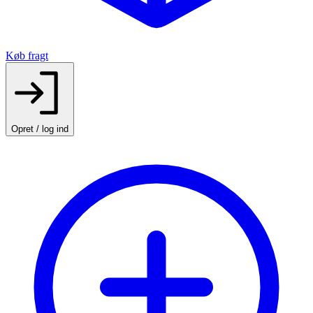
Køb fragt
Opret / log ind