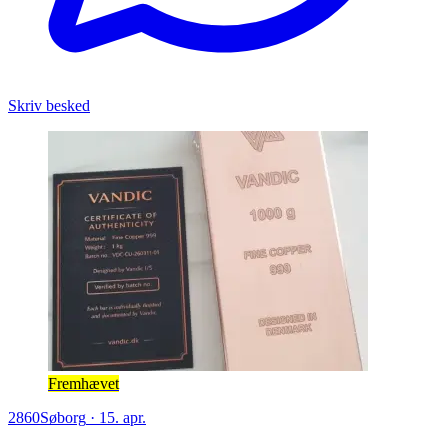
Skriv besked
Fremhævet
2860
Søborg
·
15. apr.