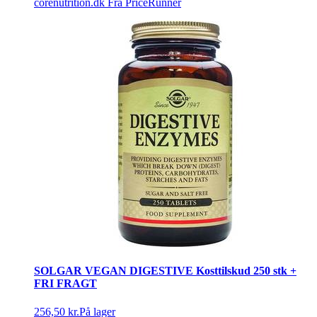
corenutrition.dk
Fra PriceRunner
SOLGAR VEGAN DIGESTIVE Kosttilskud 250 stk +
FRI FRAGT
256,50 kr.
På lager