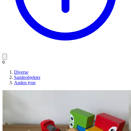
0
Diverse
Samleobjekter
Anden type