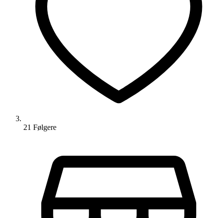
21
Følger
e