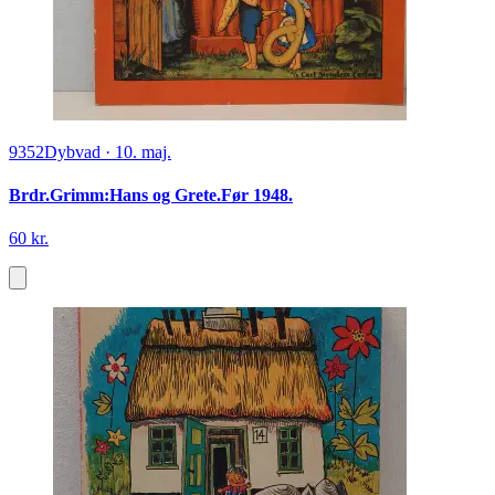
9352
Dybvad
·
10. maj.
Brdr.Grimm:Hans og Grete.Før 1948.
60 kr.