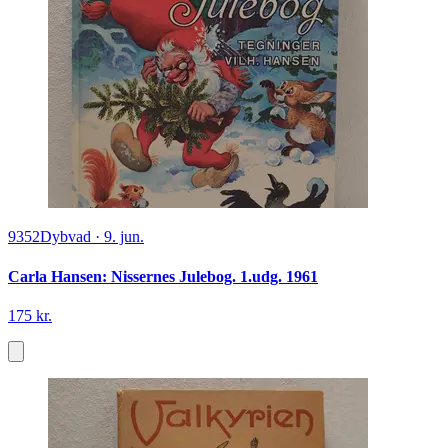
9352
Dybvad
·
9. jun.
Carla Hansen: Nissernes Julebog. 1.udg. 1961
175 kr.