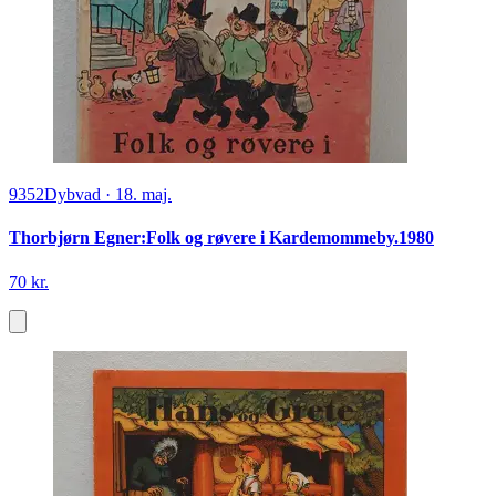
9352
Dybvad
·
18. maj.
Thorbjørn Egner:Folk og røvere i Kardemommeby.1980
70 kr.