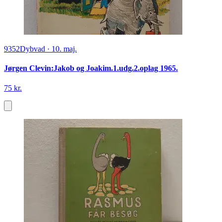
9352
Dybvad
·
10. maj.
Jørgen Clevin:Jakob og Joakim.1.udg.2.oplag 1965.
75 kr.