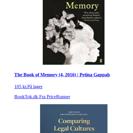
The Book of Memory (4, 2016) | Petina Gappah
105 kr.
På lager
BookTok.dk
Fra PriceRunner