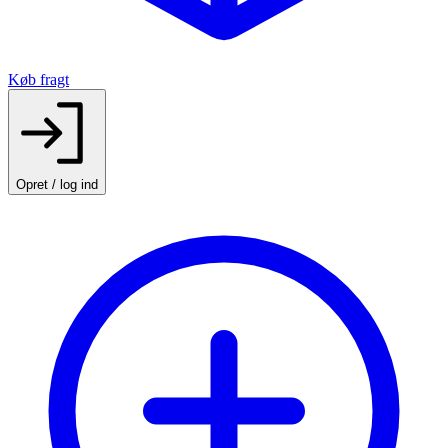
Køb fragt
Opret / log ind