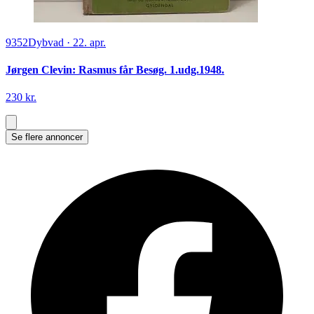
9352
Dybvad
·
22. apr.
Jørgen Clevin: Rasmus får Besøg. 1.udg.1948.
230 kr.
Se flere annoncer