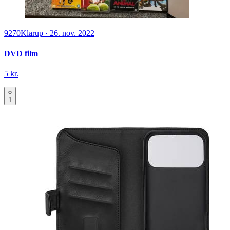
9270
Klarup
·
26. nov. 2022
DVD film
5 kr.
1