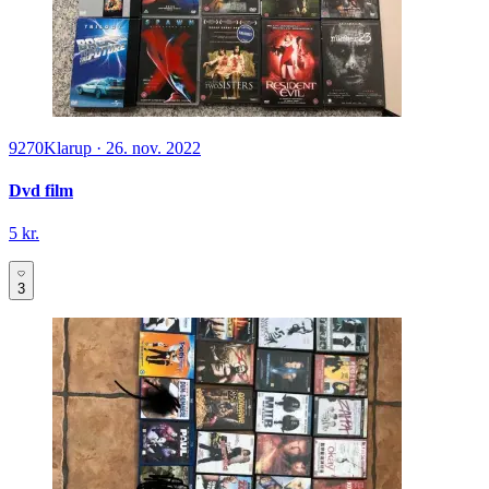
9270
Klarup
·
26. nov. 2022
Dvd film
5 kr.
3