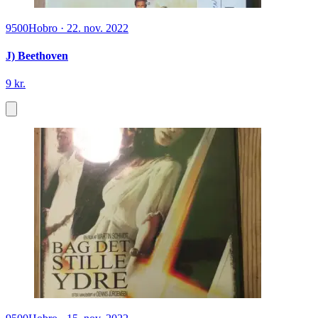
9500
Hobro
·
22. nov. 2022
J) Beethoven
9 kr.