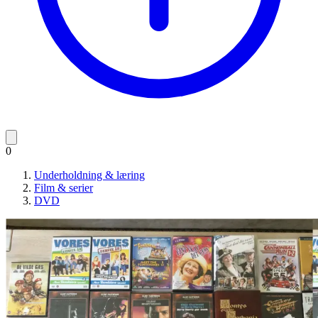
0
Underholdning & læring
Film & serier
DVD