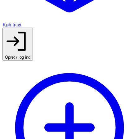
Køb fragt
Opret / log ind