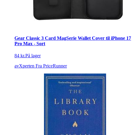
Gear Classic 3 Card MagSerie Wallet Cover til iPhone 17
Pro Max - Sort
84 kr.
På lager
avXperten
Fra PriceRunner