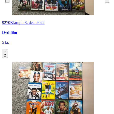
9270
Klarup
·
3. dec. 2022
Dvd film
5 kr.
2