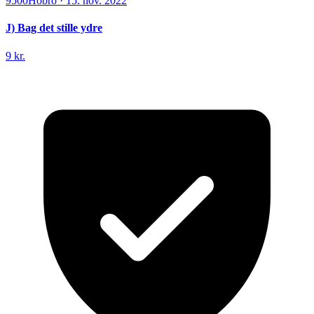
9500
Hobro
·
15. nov. 2022
J) Bag det stille ydre
9 kr.