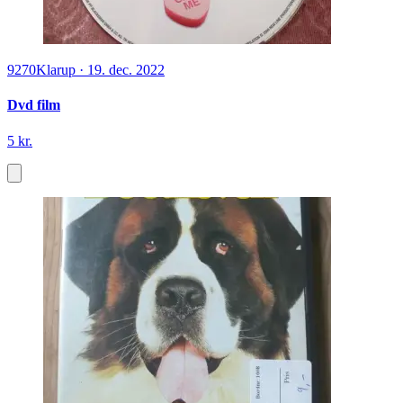
9270
Klarup
·
19. dec. 2022
Dvd film
5 kr.