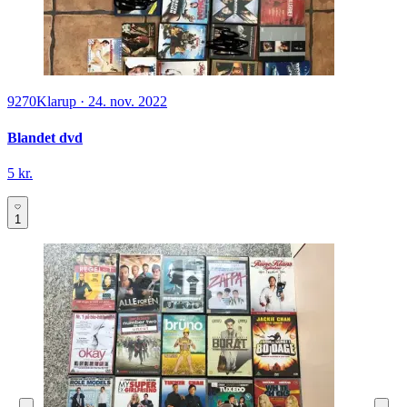
9270
Klarup
·
24. nov. 2022
Blandet dvd
5 kr.
1