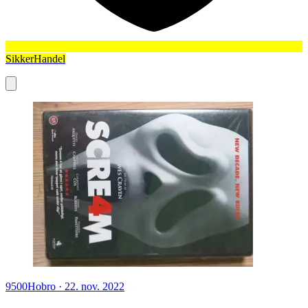
SikkerHandel
9500
Hobro
·
22. nov. 2022