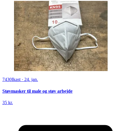
7430
Ikast
·
24. jan.
Støvmasker til male og støv arbejde
35 kr.