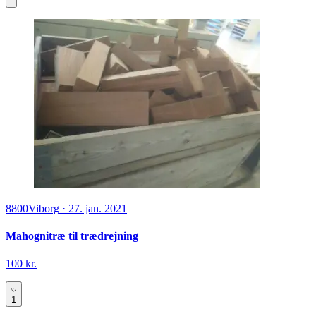
8800
Viborg
·
27. jan. 2021
Mahognitræ til trædrejning
100 kr.
1