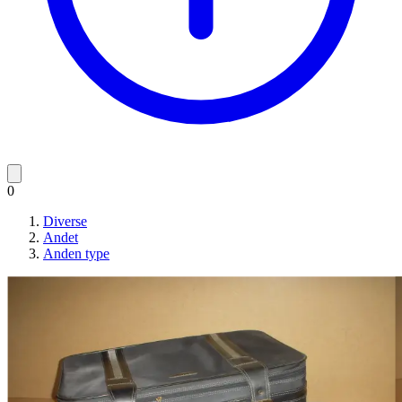
0
Diverse
Andet
Anden type