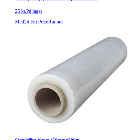
25 kr.
På lager
Med24
Fra PriceRunner