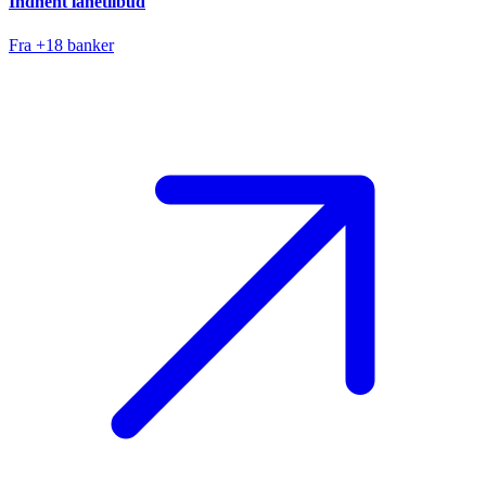
Indhent lånetilbud
Fra +18 banker