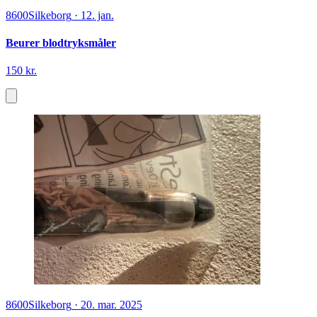
8600
Silkeborg
·
12. jan.
Beurer blodtryksmåler
150 kr.
8600
Silkeborg
·
20. mar. 2025