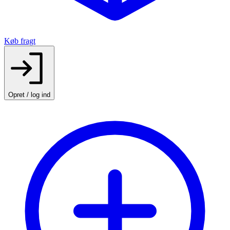
Køb fragt
Opret / log ind