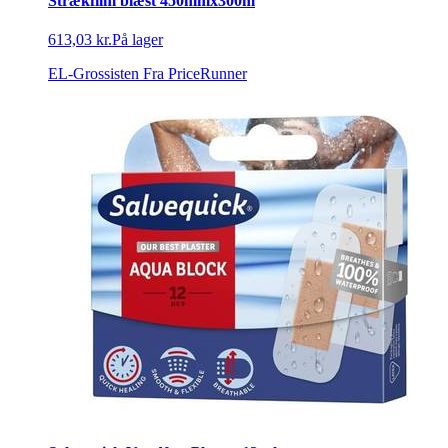
Strækfilm blæst 450mmx300m
613,03 kr.
På lager
EL-Grossisten
Fra PriceRunner