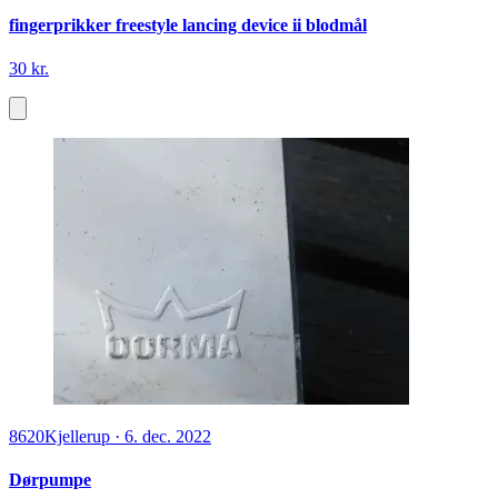
fingerprikker freestyle lancing device ii blodmål
30 kr.
8620
Kjellerup
·
6. dec. 2022
Dørpumpe