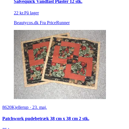
Salvequick Vandfast Plaster 12 stk.
22 kr.
På lager
Beautycos.dk
Fra PriceRunner
8620
Kjellerup
·
23. maj.
Patchwork pudebetræk 38 cm x 38 cm 2 stk.