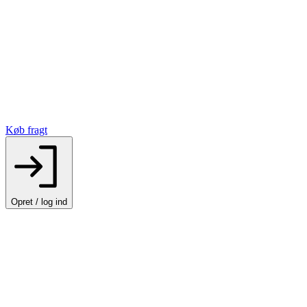
Køb fragt
Opret / log ind