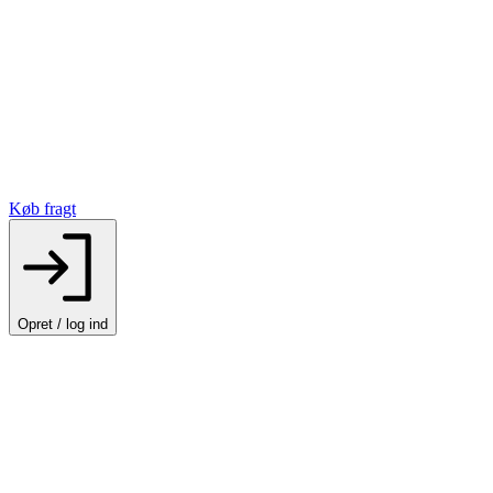
Køb fragt
Opret / log ind