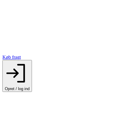
Køb fragt
Opret / log ind