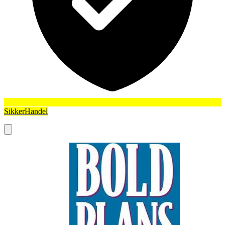
SikkerHandel