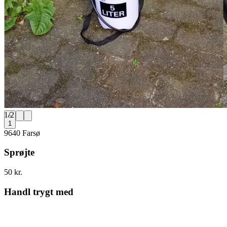
1
/
2
1
9640 Farsø
Sprøjte
50 kr.
Handl trygt med