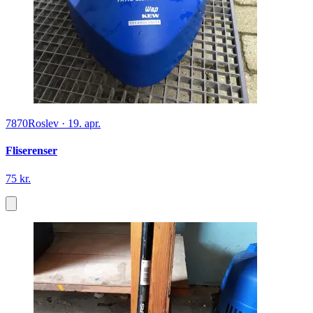
7870
Roslev
·
19. apr.
Fliserenser
75 kr.