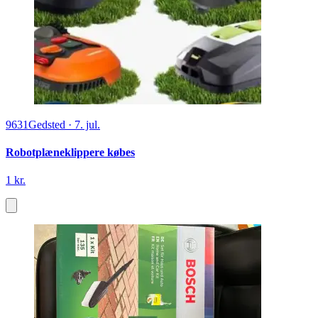
9631
Gedsted
·
7. jul.
Robotplæneklippere købes
1 kr.