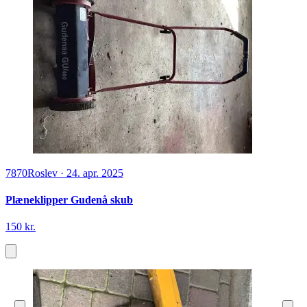
7870
Roslev
·
24. apr. 2025
Plæneklipper Gudenå skub
150 kr.