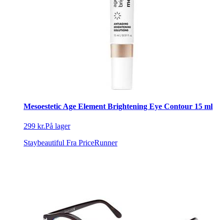
Mesoestetic Age Element Brightening Eye Contour 15 ml
299 kr.
På lager
Staybeautiful
Fra PriceRunner