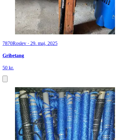
7870
Roslev
·
29. maj. 2025
Gribetang
50 kr.