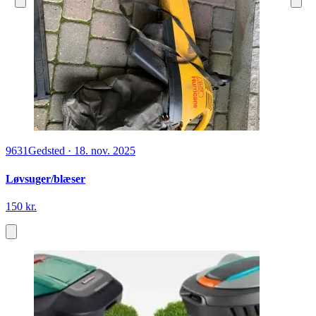
9631
Gedsted
·
18. nov. 2025
Løvsuger/blæser
150 kr.