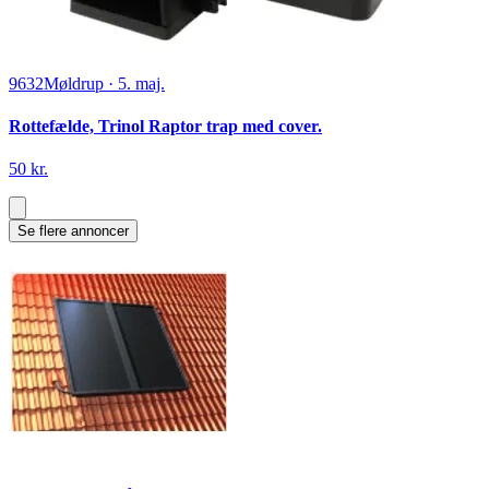
9632
Møldrup
·
5. maj.
Rottefælde, Trinol Raptor trap med cover.
50 kr.
Se flere annoncer