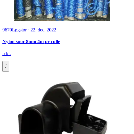
9670
Løgstør
·
22. dec. 2022
Nylon snor 8mm 4m pr rulle
5 kr.
1