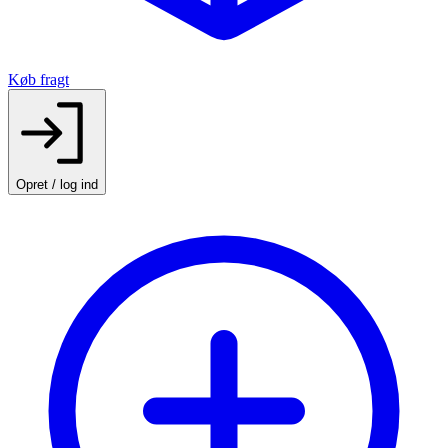
Køb fragt
Opret / log ind