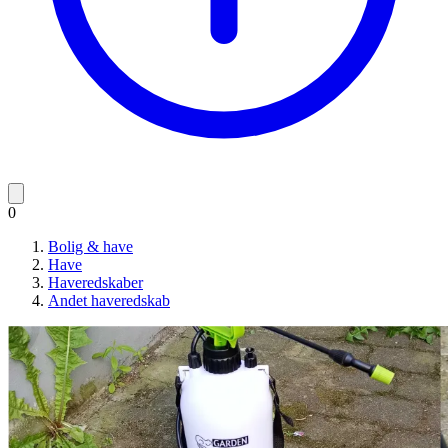
0
Bolig & have
Have
Haveredskaber
Andet haveredskab