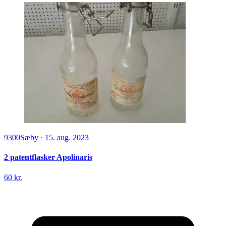
9300
Sæby
·
15. aug. 2023
2 patentflasker Apolinaris
60 kr.