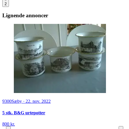
2
Lignende annoncer
9300
Sæby
·
22. nov. 2022
5 stk. B&G urtepotter
800 kr.