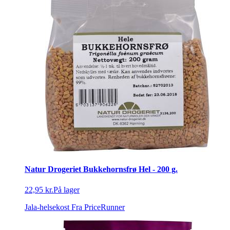
Natur Drogeriet Bukkehornsfrø Hel - 200 g.
22,95 kr.
På lager
Jala-helsekost
Fra PriceRunner