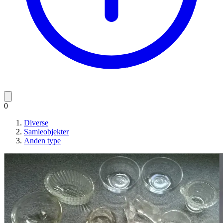
0
Diverse
Samleobjekter
Anden type