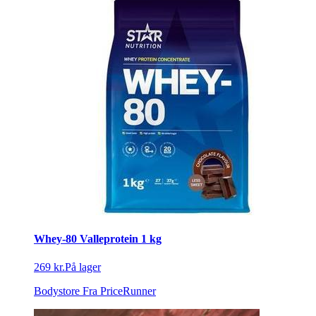
Whey-80 Valleprotein 1 kg
269 kr.
På lager
Bodystore
Fra PriceRunner