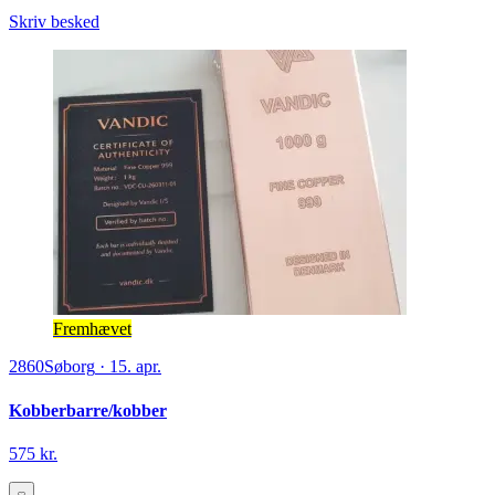
Skriv besked
Fremhævet
2860
Søborg
·
15. apr.
Kobberbarre/kobber
575 kr.