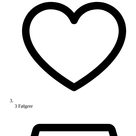
3
Følger
e