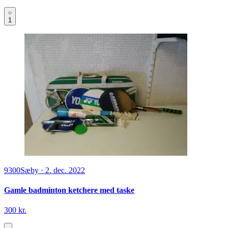
1
9300
Sæby
·
2. dec. 2022
Gamle badminton ketchere med taske
300 kr.