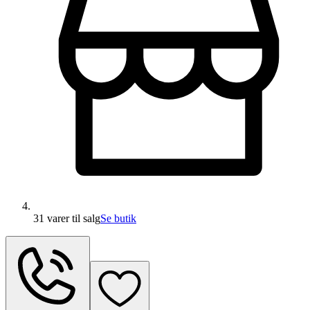
31 varer
til salg
Se butik