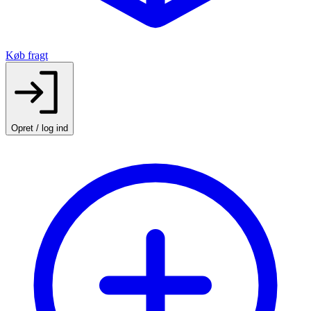
Køb fragt
Opret / log ind