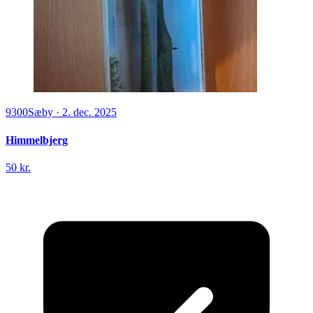
9300
Sæby
·
2. dec. 2025
Himmelbjerg
50 kr.