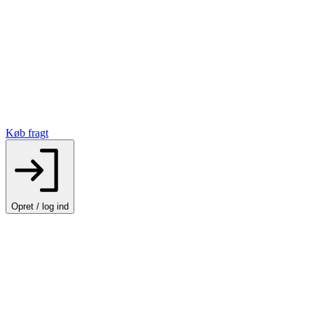
Køb fragt
Opret / log ind