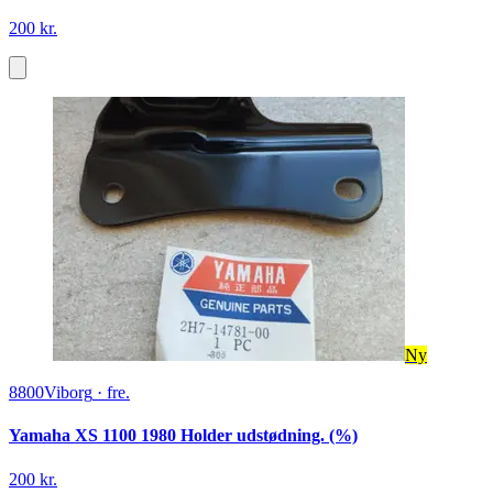
200 kr.
Ny
8800
Viborg
·
fre.
Yamaha XS 1100 1980 Holder udstødning. (%)
200 kr.