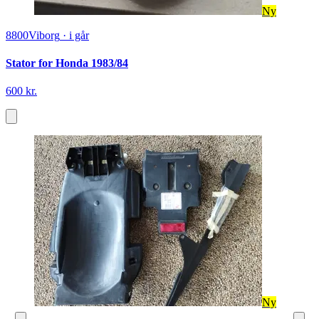
Ny
8800
Viborg
·
i går
Stator for Honda 1983/84
600 kr.
Ny