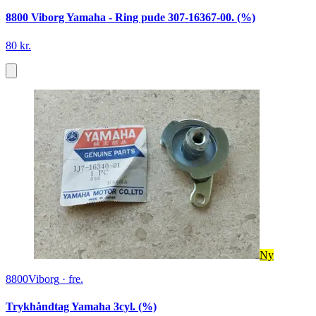
8800 Viborg Yamaha - Ring pude 307-16367-00. (%)
80 kr.
Ny
8800
Viborg
·
fre.
Trykhåndtag Yamaha 3cyl. (%)