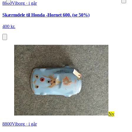
8800
Viborg
·
i går
Skærmdele til Honda -Hornet 600. (se 50%)
400 kr.
Ny
8800
Viborg
·
i går