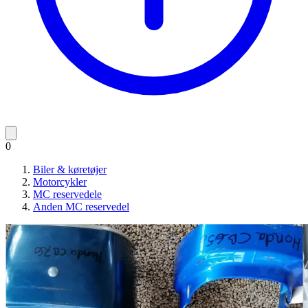
0
Biler & køretøjer
Motorcykler
MC reservedele
Anden MC reservedel