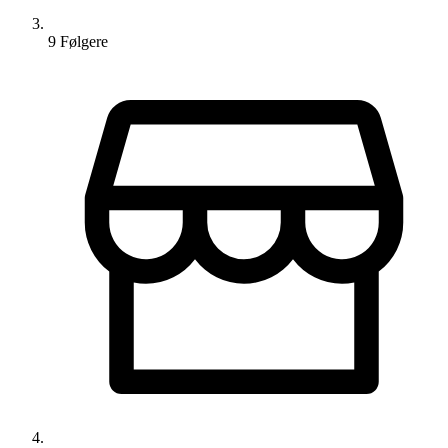
9
Følger
e