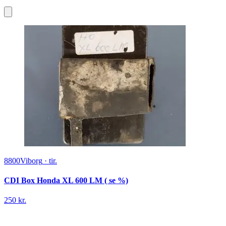
8800
Viborg
·
tir.
CDI Box Honda XL 600 LM ( se %)
250 kr.