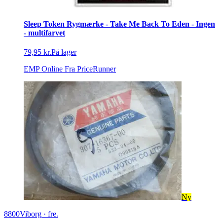
Sleep Token Rygmærke - Take Me Back To Eden - Ingen
- multifarvet
79,95 kr.
På lager
EMP Online
Fra PriceRunner
Ny
8800
Viborg
·
fre.