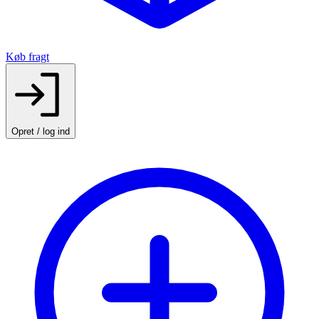
Køb fragt
Opret / log ind