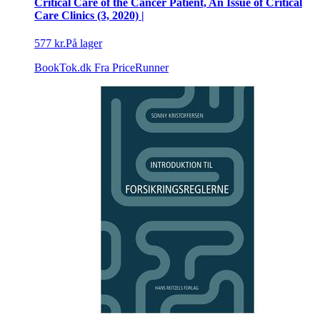
Critical Care of the Cancer Patient, An Issue of Critical
Care Clinics (3, 2020) |
577 kr.
På lager
BookTok.dk
Fra PriceRunner