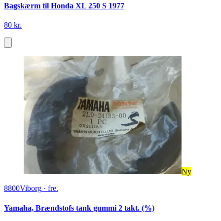
Bagskærm til Honda XL 250 S 1977
80 kr.
Ny
8800
Viborg
·
fre.
Yamaha, Brændstofs tank gummi 2 takt. (%)