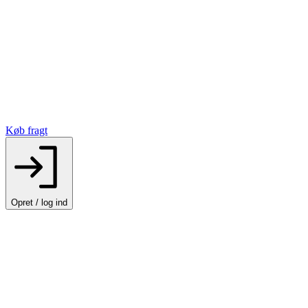
Køb fragt
Opret / log ind