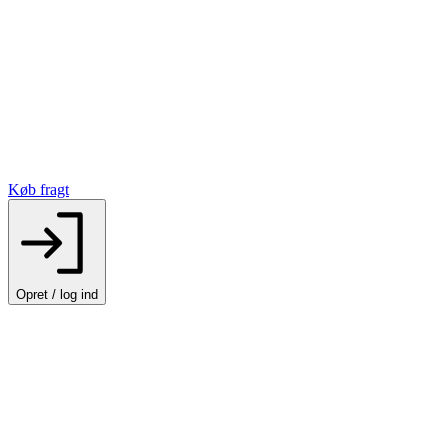
Køb fragt
Opret / log ind