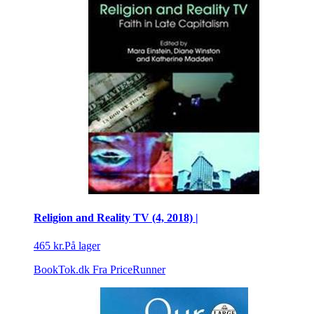
Religion and Reality TV (4, 2018) |
465 kr.
På lager
BookTok.dk
Fra PriceRunner