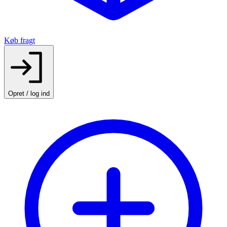
Køb fragt
Opret / log ind