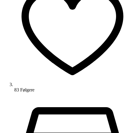
83
Følger
e