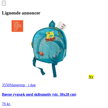
Lignende annoncer
Ny
3550
Slangerup
·
i dag
Børne rygsæk med skibsmotiv (str. 30x28 cm)
76 kr.