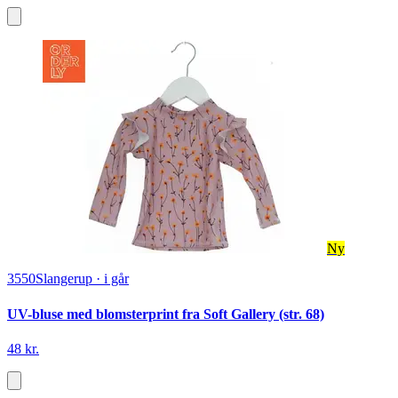
Ny
3550
Slangerup
·
i går
UV-bluse med blomsterprint fra Soft Gallery (str. 68)
48 kr.