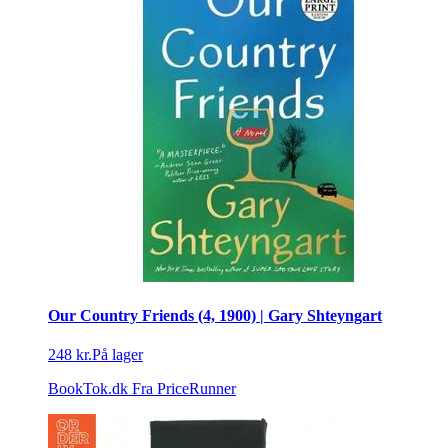
Our Country Friends (4, 1900) | Gary Shteyngart
248 kr.
På lager
BookTok.dk
Fra PriceRunner