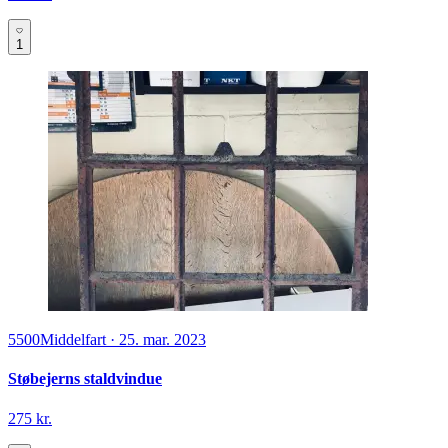
1
5500
Middelfart
·
25. mar. 2023
Støbejerns staldvindue
275 kr.