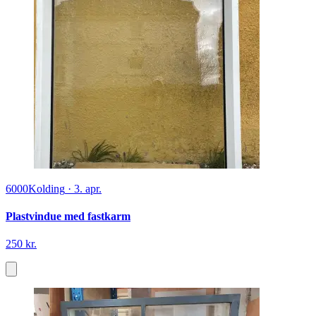
6000
Kolding
·
3. apr.
Plastvindue med fastkarm
250 kr.