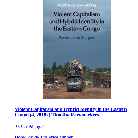
Violent Capitalism and Hybrid Identity in the Eastern
Congo (4, 2018) | Timothy Raeymaekers
353 kr.
På lager
BookTok.dk
Fra PriceRunner