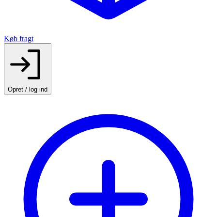
Køb fragt
Opret / log ind