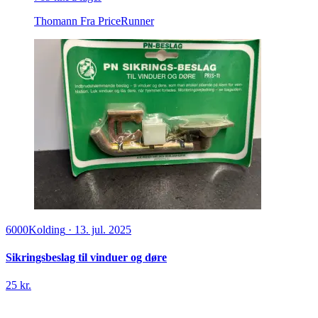
Thomann
Fra PriceRunner
6000
Kolding
·
13. jul. 2025
Sikringsbeslag til vinduer og døre
25 kr.