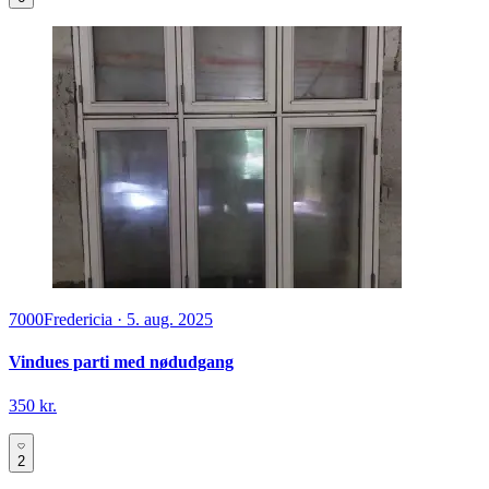
7000
Fredericia
·
5. aug. 2025
Vindues parti med nødudgang
350 kr.
2