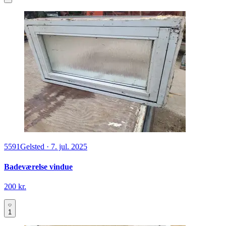
5591
Gelsted
·
7. jul. 2025
Badeværelse vindue
200 kr.
1