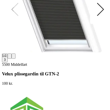
1
/
1
3
5500 Middelfart
Velux plissegardin til GTN-2
100 kr.