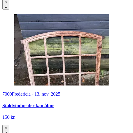
1
7000
Fredericia
·
13. nov. 2025
Staldvindue der kan åbne
150 kr.
6