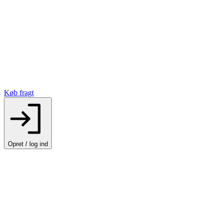
Køb fragt
Opret / log ind