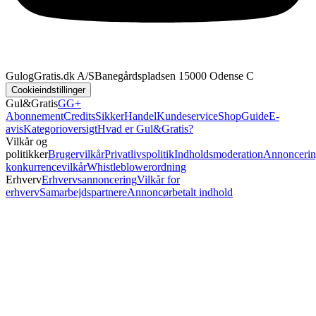
GulogGratis.dk A/S
Banegårdspladsen 1
5000 Odense C
Cookieindstillinger
Gul&Gratis
GG+
Abonnement
Credits
SikkerHandel
Kundeservice
Shop
Guide
E-
avis
Kategorioversigt
Hvad er Gul&Gratis?
Vilkår og
politikker
Brugervilkår
Privatlivspolitik
Indholdsmoderation
Annoncerin
konkurrencevilkår
Whistleblowerordning
Erhverv
Erhvervsannoncering
Vilkår for
erhverv
Samarbejdspartnere
Annoncørbetalt indhold