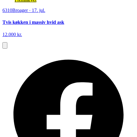
6310
Broager
·
17. jul.
Tvis køkken i massiv hvid ask
12.000 kr.