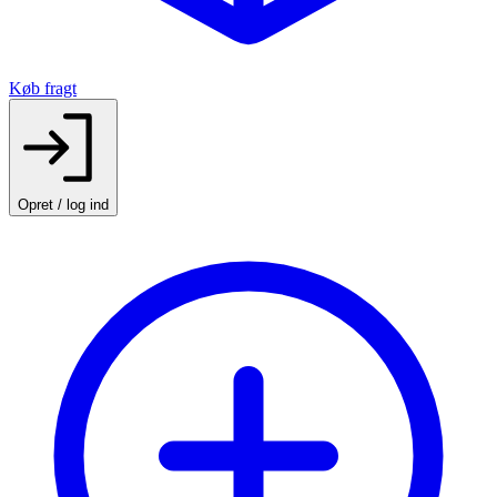
Køb fragt
Opret / log ind