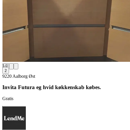
1
/
1
2
9220 Aalborg Øst
Invita Futura eg hvid køkkenskab købes.
Gratis