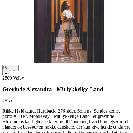
1
/
1
1
2500 Valby
Grevinde Alexandra - Mit lykkelige Land
75 kr.
Rikke Hyldgaard. Hardback, 276 sider. Som ny. Sendes gerne,
porto = 50 kr. MobilePay. "Mit lykkelige Land" er grevinde
Alexandras kærlighedserklæring til Danmark, hvori hun rejser rundt
i landet og besøger en række danskere, der kan give hende et klarere
svar på, hvordan dansk historie, kultur og levevis er med til at gøre