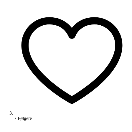
7
Følger
e