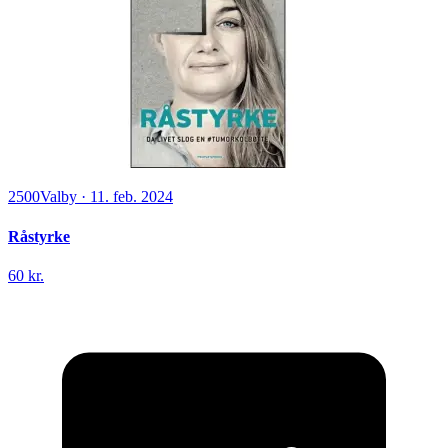
2500
Valby
·
11. feb. 2024
Råstyrke
60 kr.