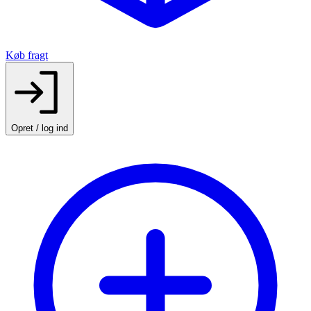
Køb fragt
Opret / log ind