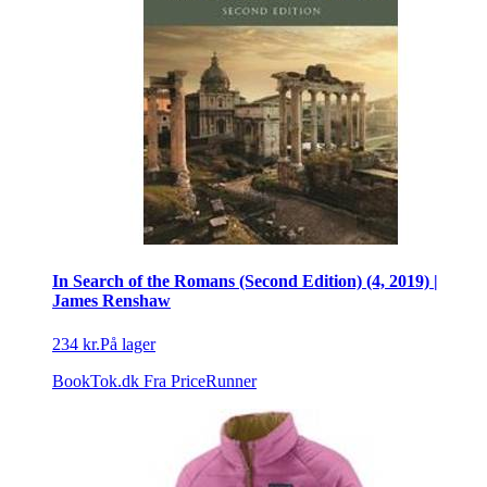
In Search of the Romans (Second Edition) (4, 2019) |
James Renshaw
234 kr.
På lager
BookTok.dk
Fra PriceRunner