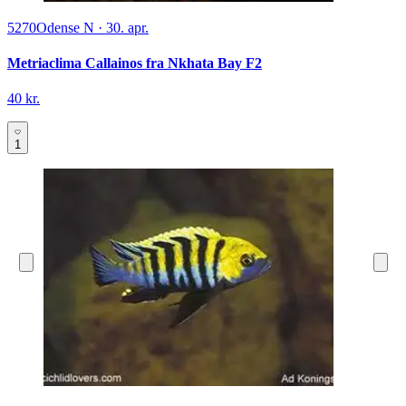
5270
Odense N
·
30. apr.
Metriaclima Callainos fra Nkhata Bay F2
40 kr.
1