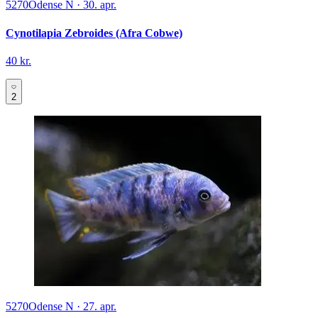
5270
Odense N
·
30. apr.
Cynotilapia Zebroides (Afra Cobwe)
40 kr.
2
5270
Odense N
·
27. apr.