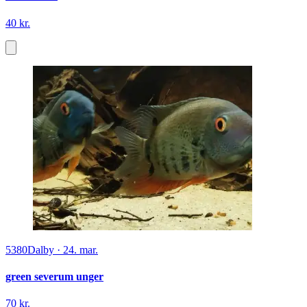
40 kr.
5380
Dalby
·
24. mar.
green severum unger
70 kr.