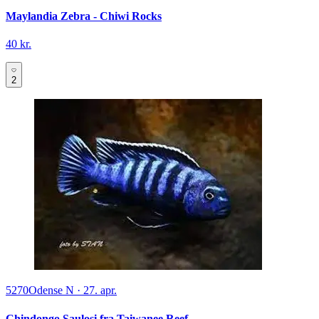
Maylandia Zebra - Chiwi Rocks
40 kr.
2
5270
Odense N
·
27. apr.
Chindongo Saulosi fra Taiwanee Reef