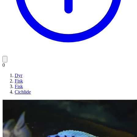
0
Dyr
Fisk
Fisk
Cichlide