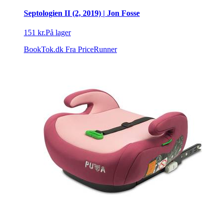
Septologien II (2, 2019) | Jon Fosse
151 kr.
På lager
BookTok.dk
Fra PriceRunner