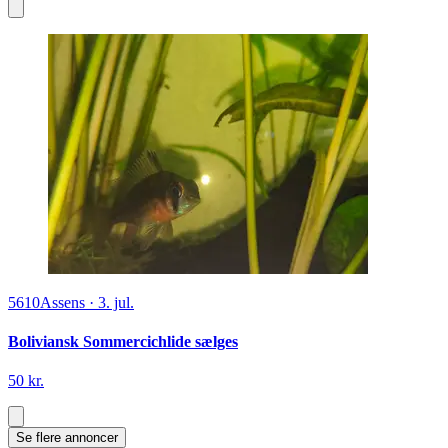
5610
Assens
·
3. jul.
Boliviansk Sommercichlide sælges
50 kr.
Se flere annoncer