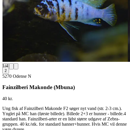
1
/
4
2
5270 Odense N
Fainzilberi Makonde (Mbuna)
40 kr.
Ung fisk af Fainzilberi Makonde F2 søger nyt vand (str. 2-3 cm.).
Ynglet på MC han (første billede). Billede 2+3 er hunner - billede.4
standard han. Fainzilberi-arter er en lidst større udgave af Zebra-
gruppen. 40 kr./stk. for standard hanner+hunner. Hvis MC vil denne
være dyrere.