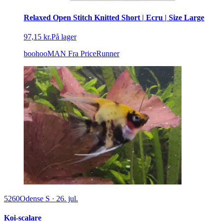
Relaxed Open Stitch Knitted Short | Ecru | Size Large
97,15 kr.
På lager
boohooMAN
Fra PriceRunner
5260
Odense S
·
26. jul.
Koi-scalare