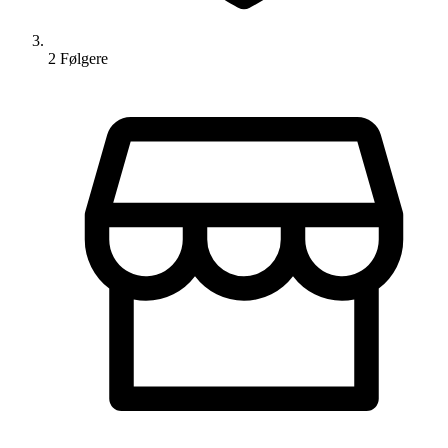
2
Følger
e