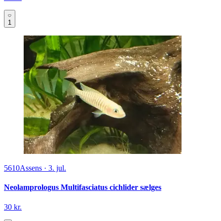
1
5610
Assens
·
3. jul.
Neolamprologus Multifasciatus cichlider sælges
30 kr.