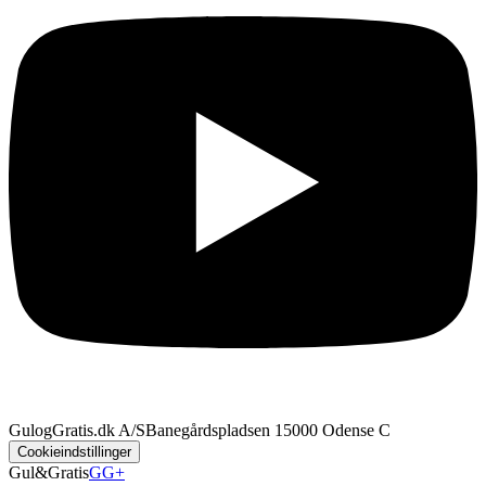
GulogGratis.dk A/S
Banegårdspladsen 1
5000 Odense C
Cookieindstillinger
Gul&Gratis
GG+