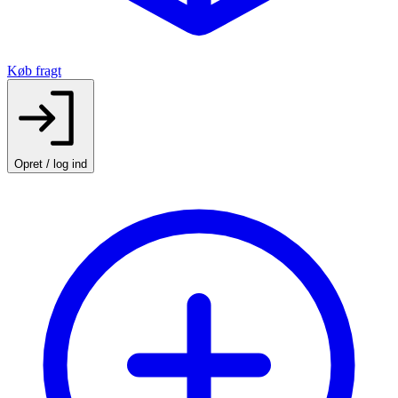
Køb fragt
Opret / log ind