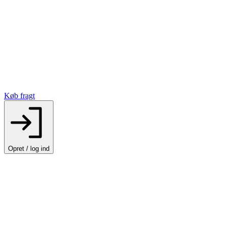
Køb fragt
Opret / log ind