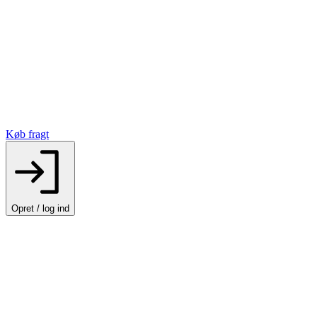
Køb fragt
Opret / log ind