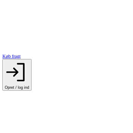
Køb fragt
Opret / log ind