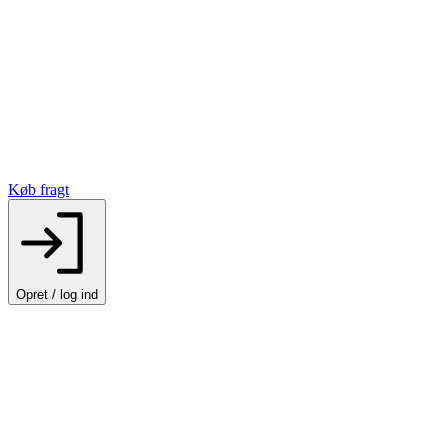
Køb fragt
Opret / log ind