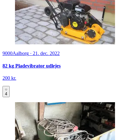
9000
Aalborg
·
21. dec. 2022
82 kg Pladevibrator udlejes
200 kr.
4