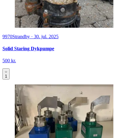
9970
Strandby
·
30. jul. 2025
Solid Staring Dykpumpe
500 kr.
1