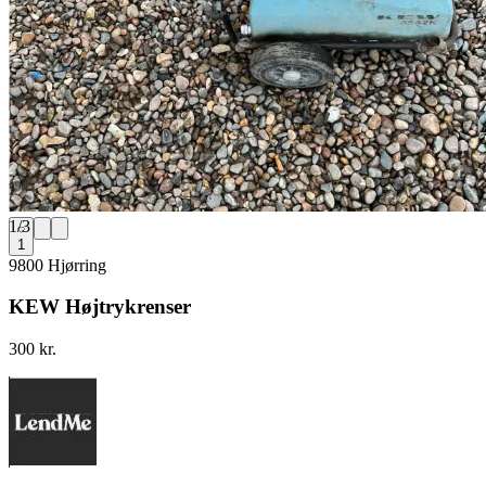
1
/
3
1
9800 Hjørring
KEW Højtrykrenser
300 kr.