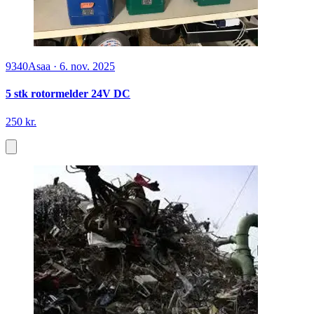
9340
Asaa
·
6. nov. 2025
5 stk rotormelder 24V DC
250 kr.