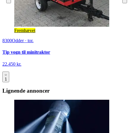
Fremhævet
8300
Odder
·
tor.
Tip vogn til minitraktor
22.450 kr.
1
Lignende annoncer