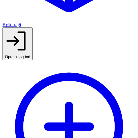
Køb fragt
Opret / log ind