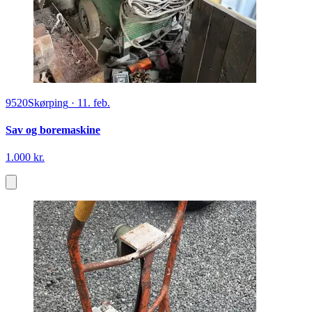
9520
Skørping
·
11. feb.
Sav og boremaskine
1.000 kr.