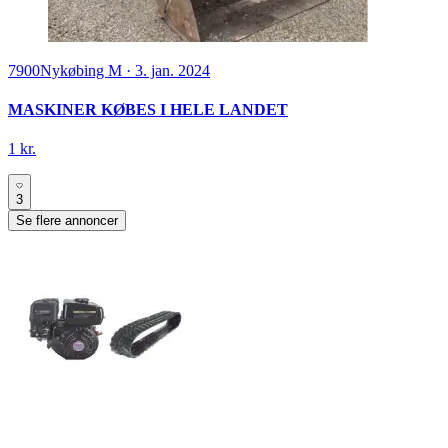
7900
Nykøbing M
·
3. jan. 2024
MASKINER KØBES I HELE LANDET
1 kr.
3
Se flere annoncer