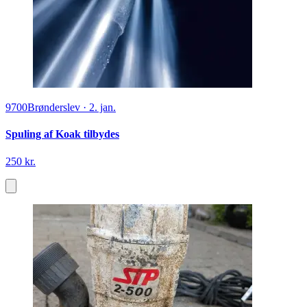
9700
Brønderslev
·
2. jan.
Spuling af Koak tilbydes
250 kr.