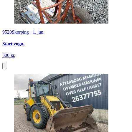
9520
Skørping
·
1. jun.
Start vogn.
500 kr.