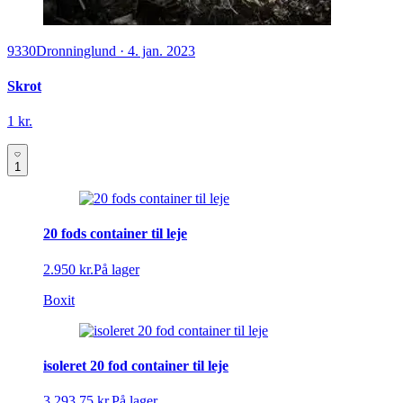
9330
Dronninglund
·
4. jan. 2023
Skrot
1 kr.
1
20 fods container til leje
2.950 kr.
På lager
Boxit
isoleret 20 fod container til leje
3.293,75 kr.
På lager