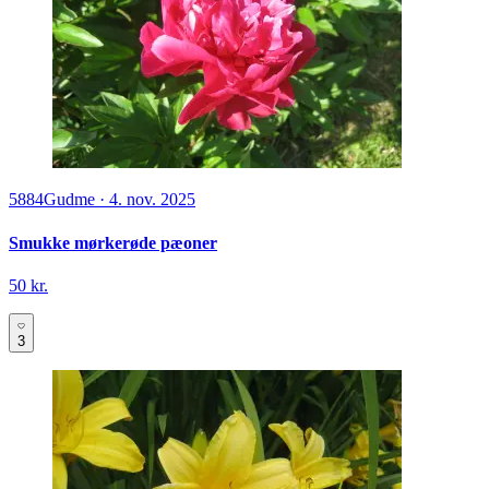
5884
Gudme
·
4. nov. 2025
Smukke mørkerøde pæoner
50 kr.
3