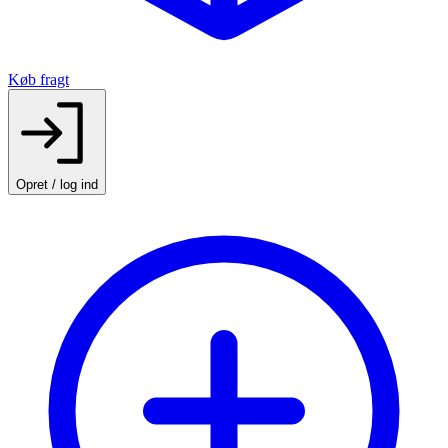
Køb fragt
Opret / log ind