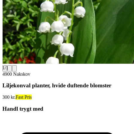
1
/
1
4900 Nakskov
Liljekonval planter, hvide duftende blomster
300 kr.
Fast Pris
Handl trygt med