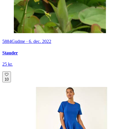
5884
Gudme
·
6. dec. 2022
Stauder
25 kr.
10