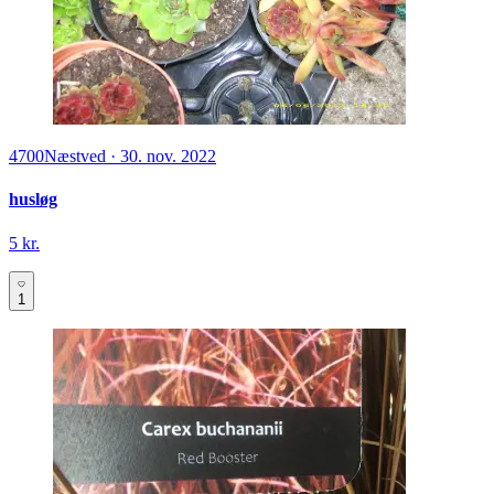
4700
Næstved
·
30. nov. 2022
husløg
5 kr.
1