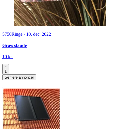
5750
Ringe
·
10. dec. 2022
Græs staude
10 kr.
1
Se flere annoncer