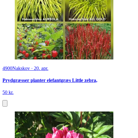
4900
Nakskov
·
20. apr.
Prydgræsser planter elefantgræs Little zebra,
50 kr.