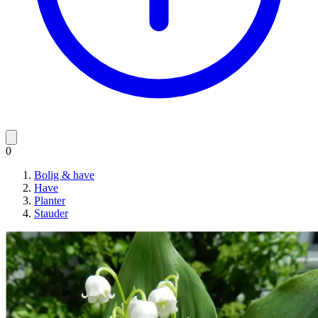
0
Bolig & have
Have
Planter
Stauder