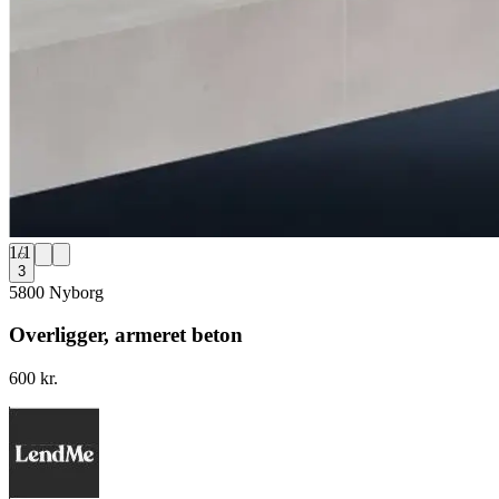
1
/
1
3
5800 Nyborg
Overligger, armeret beton
600 kr.