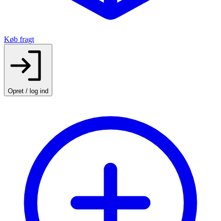
Køb fragt
Opret / log ind