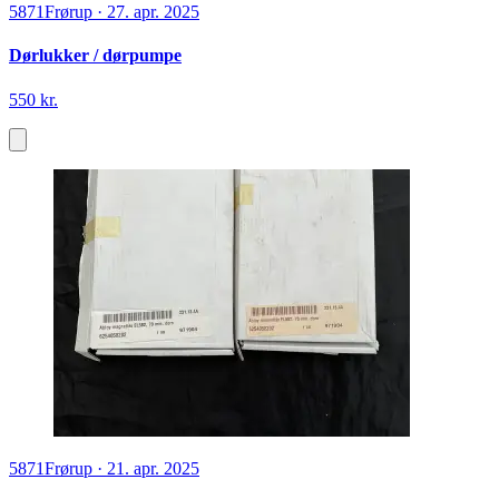
5871
Frørup
·
27. apr. 2025
Dørlukker / dørpumpe
550 kr.
5871
Frørup
·
21. apr. 2025