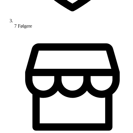
7
Følger
e