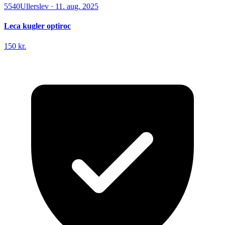
5540
Ullerslev
·
11. aug. 2025
Leca kugler optiroc
150 kr.