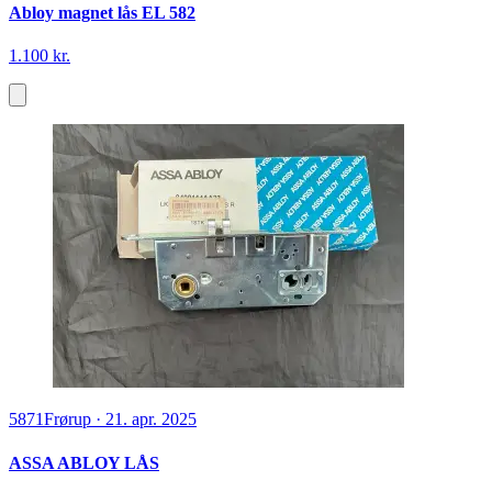
Abloy magnet lås EL 582
1.100 kr.
5871
Frørup
·
21. apr. 2025
ASSA ABLOY LÅS