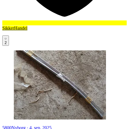
SikkerHandel
2
5800
Nyborg
·
4. sep. 2025