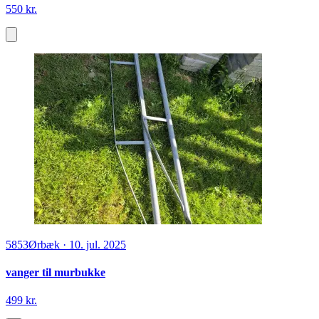
550 kr.
5853
Ørbæk
·
10. jul. 2025
vanger til murbukke
499 kr.