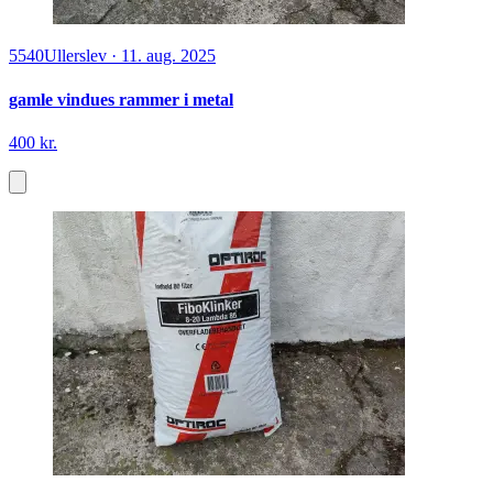
5540
Ullerslev
·
11. aug. 2025
gamle vindues rammer i metal
400 kr.