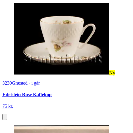
Ny
3230
Græsted
·
i går
Edelstein Rose Kaffekop
75 kr.