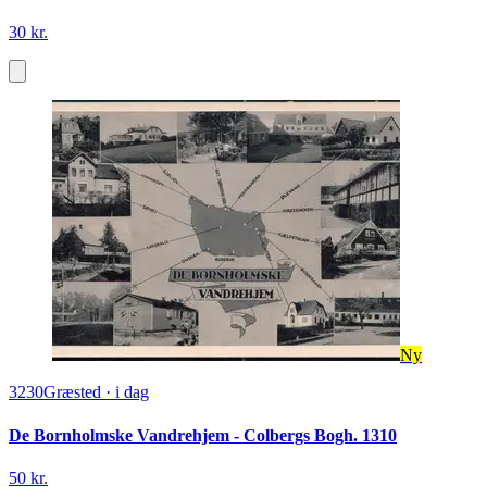
30 kr.
Ny
3230
Græsted
·
i dag
De Bornholmske Vandrehjem - Colbergs Bogh. 1310
50 kr.