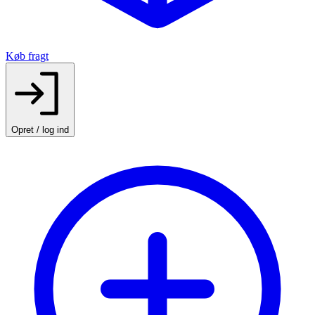
Køb fragt
Opret / log ind