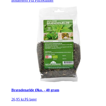
BottleHero
Fra PriceRunner
Brændenælde Øko. - 40 gram
26,95 kr.
På lager