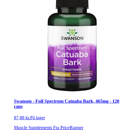
Swanson - Full Spectrum Catuaba Bark, 465mg - 120
caps
87,88 kr.
På lager
Muscle Supplements
Fra PriceRunner