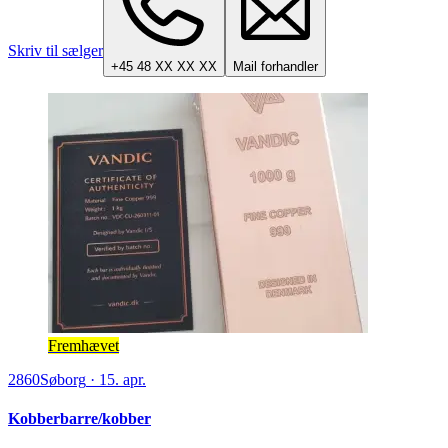
Skriv til sælger
+45 48 XX XX XX
Mail forhandler
Fremhævet
2860
Søborg
·
15. apr.
Kobberbarre/kobber