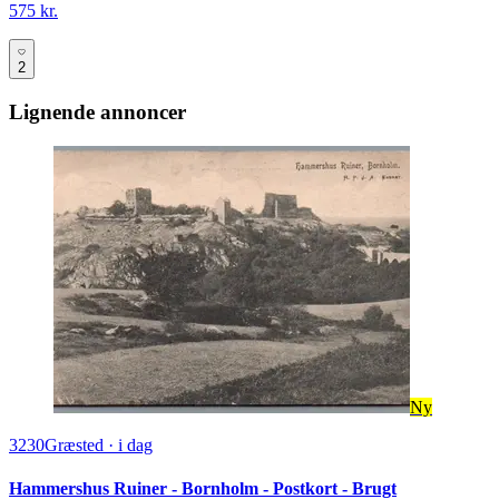
575 kr.
2
Lignende annoncer
Ny
3230
Græsted
·
i dag
Hammershus Ruiner - Bornholm - Postkort - Brugt