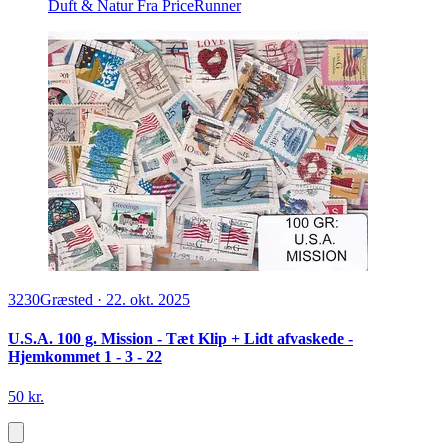
Duft & Natur
Fra PriceRunner
3230
Græsted
·
22. okt. 2025
U.S.A. 100 g. Mission - Tæt Klip + Lidt afvaskede -
Hjemkommet 1 - 3 - 22
50 kr.