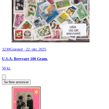
3230
Græsted
·
22. okt. 2025
U.S.A. Brevvare 100 Gram.
50 kr.
Se flere annoncer