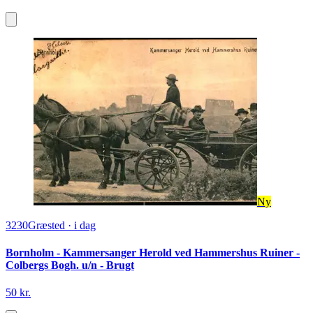
Ny
3230
Græsted
·
i dag
Bornholm - Kammersanger Herold ved Hammershus Ruiner -
Colbergs Bogh. u/n - Brugt
50 kr.