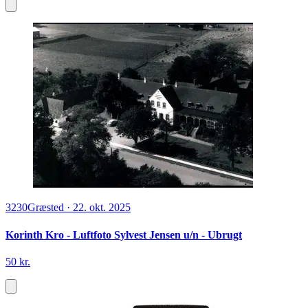
3230
Græsted
·
22. okt. 2025
Korinth Kro - Luftfoto Sylvest Jensen u/n - Ubrugt
50 kr.