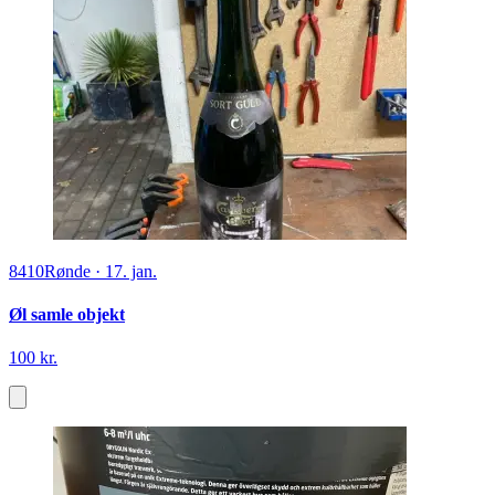
8410
Rønde
·
17. jan.
Øl samle objekt
100 kr.