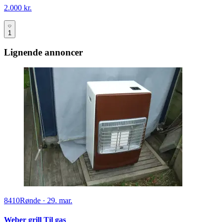
2.000 kr.
1
Lignende annoncer
8410
Rønde
·
29. mar.
Weber grill Til gas