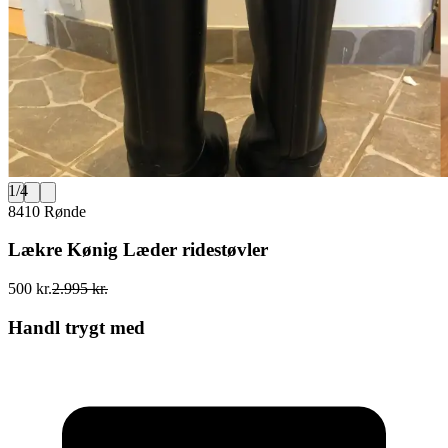
1
/
4
8410 Rønde
Lækre Kønig Læder ridestøvler
500 kr.
2.995 kr.
Handl trygt med