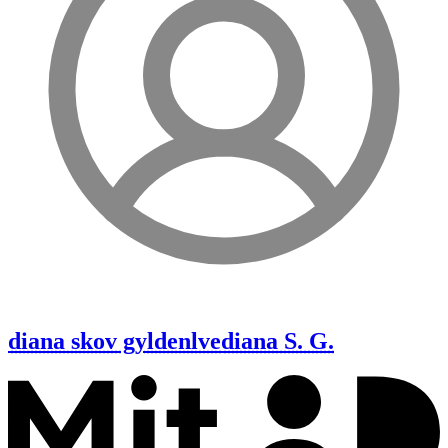
diana skov gyldenlve
diana S. G.