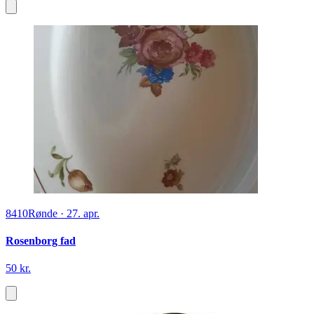
8410
Rønde
·
27. apr.
Rosenborg fad
50 kr.