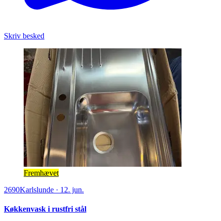
Skriv besked
Fremhævet
2690
Karlslunde
·
12. jun.
Køkkenvask i rustfri stål