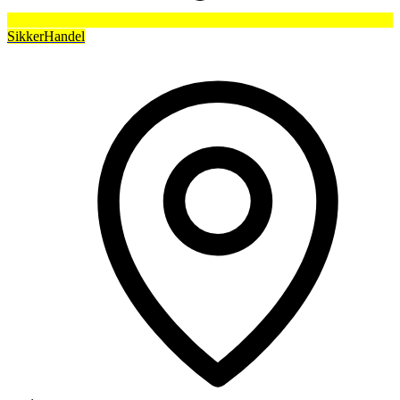
SikkerHandel