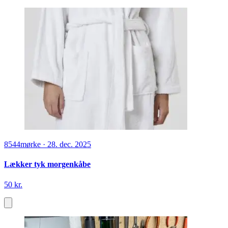
8544
mørke
·
28. dec. 2025
Lækker tyk morgenkåbe
50 kr.