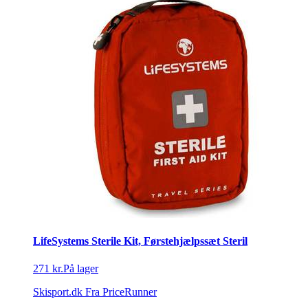
LifeSystems Sterile Kit, Førstehjælpssæt Steril
271 kr.
På lager
Skisport.dk
Fra PriceRunner