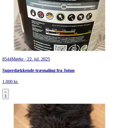
8544
Mørke
·
22. jul. 2025
Superdækkende træmaling fra Jotun
1.000 kr.
1