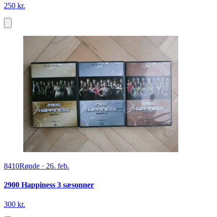
250 kr.
8410
Rønde
·
26. feb.
2900 Happiness 3 sæsonner
300 kr.