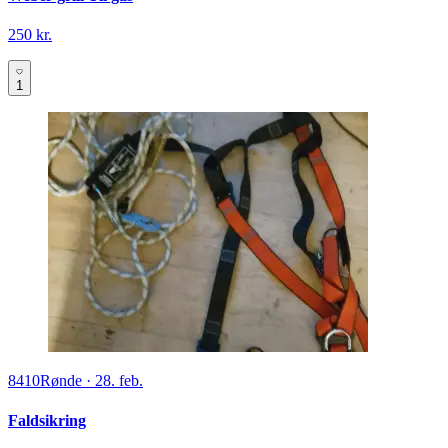
250 kr.
1
8410
Rønde
·
28. feb.
Faldsikring