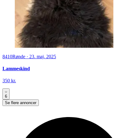
8410
Rønde
·
23. maj. 2025
Lammeskind
350 kr.
6
Se flere annoncer