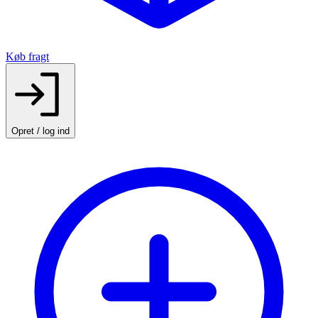
Køb fragt
Opret / log ind