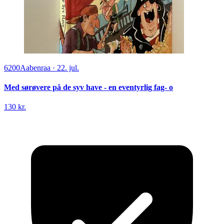
6200
Aabenraa
·
22. jul.
Med sørøvere på de syv have - en eventyrlig fag- o
130 kr.