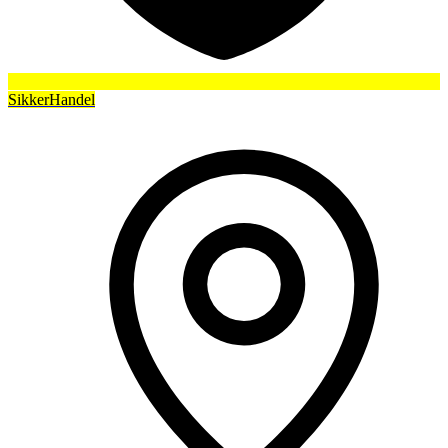
SikkerHandel