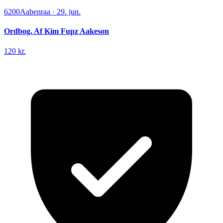
6200
Aabenraa
·
29. jun.
Ordbog. Af Kim Fupz Aakeson
120 kr.