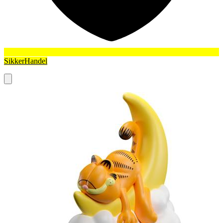
SikkerHandel