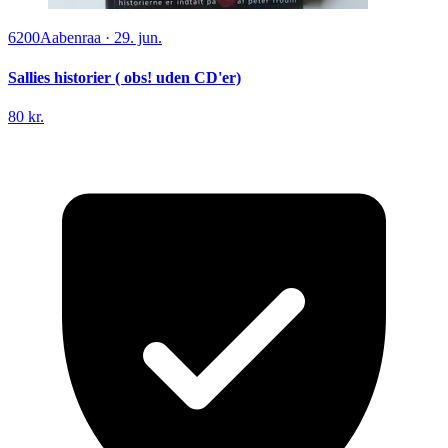
6200
Aabenraa
·
29. jun.
Sallies historier ( obs! uden CD'er)
80 kr.