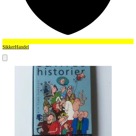
SikkerHandel