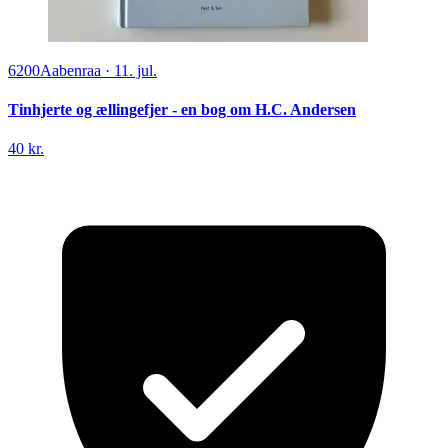
6200
Aabenraa
·
11. jul.
Tinhjerte og ællingefjer - en bog om H.C. Andersen
40 kr.