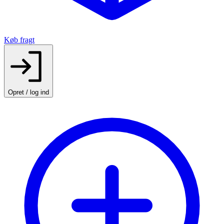
Køb fragt
Opret / log ind