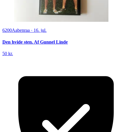
6200
Aabenraa
·
16. jul.
Den hvide sten. Af Gunnel Linde
50 kr.