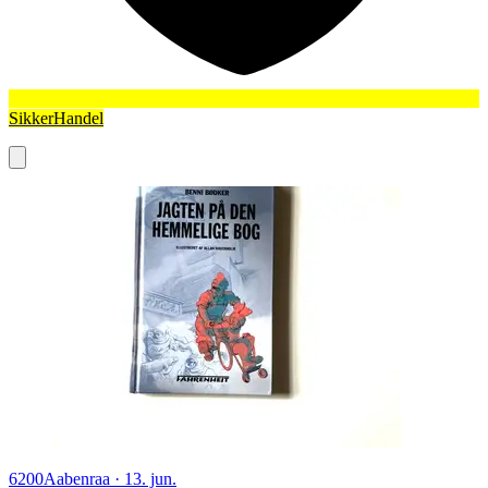
SikkerHandel
6200
Aabenraa
·
13. jun.