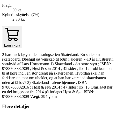
Fragt:
39 kr.
Køberbeskyttelse (
7
%
):
2,80 kr.
Læg i kurv
2 hardback bøger i letlæsningserien Skaterland. En serie om
skateboard, løbehjul og venskab til børn i alderen 7-10 år Illustreret i
sort/hvid af Lars Hornemann 1) Skaterland - det store styrt ; ISBN:
9788763832809 ; Høst & søn 2014 ; 45 sider ; lix: 12 Tobi kommer
til at køre ind i en stor dreng på skaterbanen. Hvordan skal han
forklare sin mor om uheldet, og at han har været på skaterbanen
uden at få lov? 2) Skaterland - alene hjemme ; ISBN:
9788763832816 ; Høst & søn 2014 ; 47 sider ; lix: 13 Omslaget har
en del brugsspor fra 2014 på forlaget Høst & Søn ISBN:
9788763832809 Vægt: 394 gram
Flere detaljer