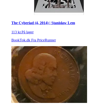
The Cyberiad (4, 2014) | Stanislaw Lem
113 kr.
På lager
BookTok.dk
Fra PriceRunner