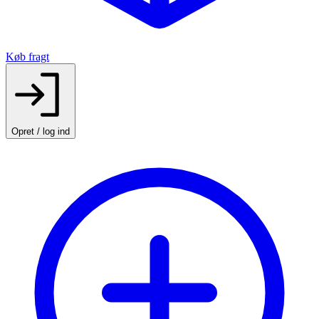
Køb fragt
Opret / log ind