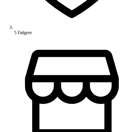
5
Følger
e