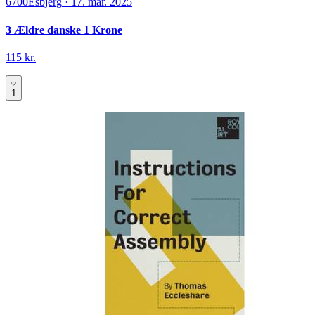
6700
Esbjerg
·
17. mar. 2025
3 Ældre danske 1 Krone
115 kr.
1