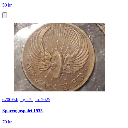
50 kr.
6700
Esbjerg
·
7. jan. 2025
Sporvognspolet 1933
70 kr.