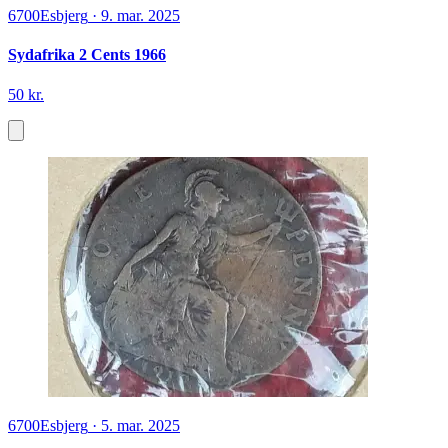
6700
Esbjerg
·
9. mar. 2025
Sydafrika 2 Cents 1966
50 kr.
6700
Esbjerg
·
5. mar. 2025