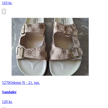
110 kr.
5270
Odense N
·
21. jun.
Sandaler
120 kr.