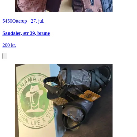
5450
Otterup
·
27. jul.
Sandaler, str 39, brune
200 kr.