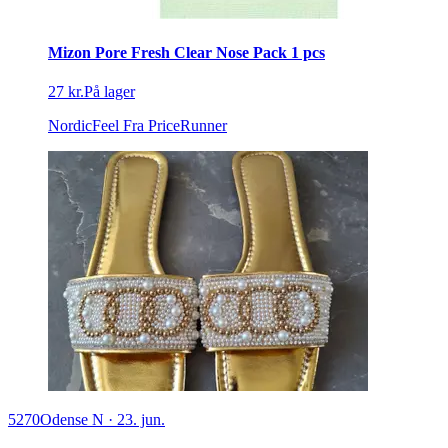
Mizon Pore Fresh Clear Nose Pack 1 pcs
27 kr.
På lager
NordicFeel
Fra PriceRunner
5270
Odense N
·
23. jun.