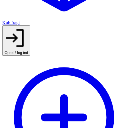
Køb fragt
Opret / log ind