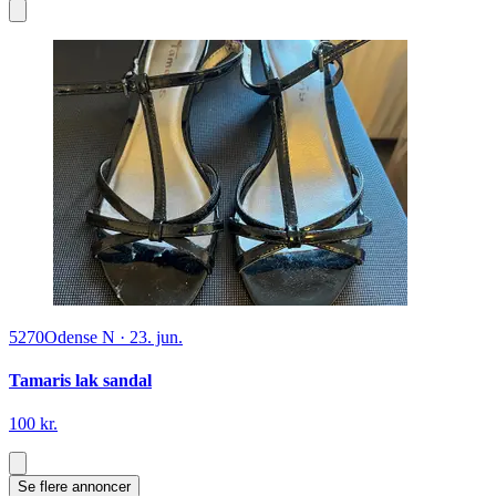
5270
Odense N
·
23. jun.
Tamaris lak sandal
100 kr.
Se flere annoncer