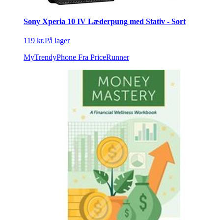
Sony Xperia 10 IV Læderpung med Stativ - Sort
119 kr.
På lager
MyTrendyPhone
Fra PriceRunner