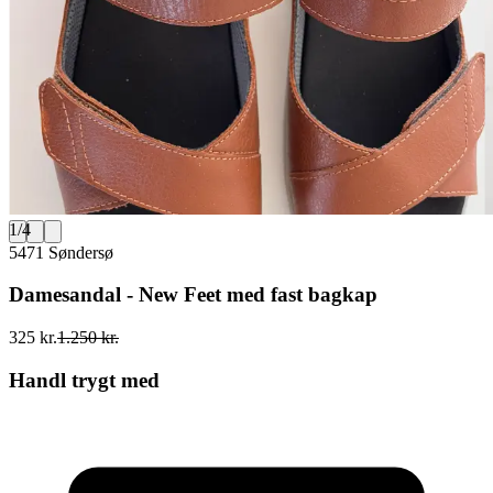
1
/
4
5471 Søndersø
Damesandal - New Feet med fast bagkap
325 kr.
1.250 kr.
Handl trygt med