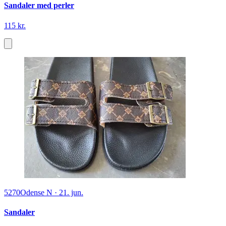
Sandaler med perler
115 kr.
5270
Odense N
·
21. jun.
Sandaler