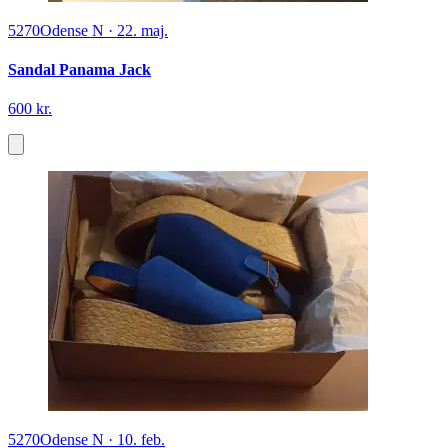
5270
Odense N
·
22. maj.
Sandal Panama Jack
600 kr.
5270
Odense N
·
10. feb.