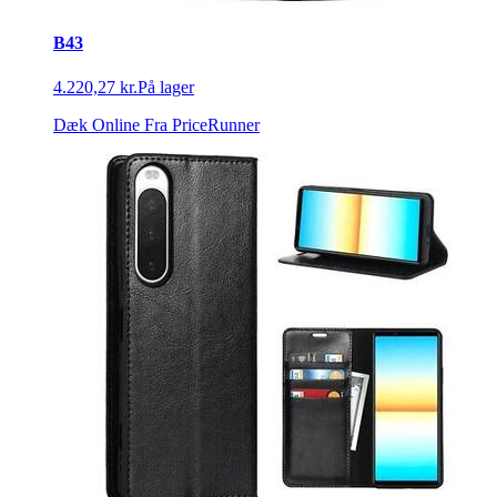
B43
4.220,27 kr.
På lager
Dæk Online
Fra PriceRunner