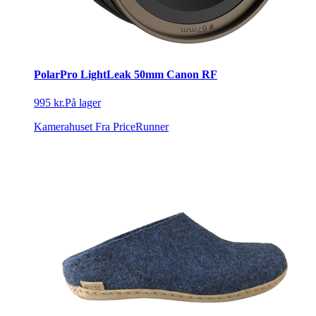
PolarPro LightLeak 50mm Canon RF
995 kr.
På lager
Kamerahuset
Fra PriceRunner