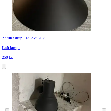
2770
Kastrup
·
14. okt. 2025
Loft lampe
250 kr.