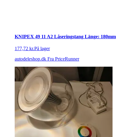
KNIPEX 49 11 A2 Låseringstang Länge: 180mm
177,72 kr.
På lager
autodeleshop.dk
Fra PriceRunner