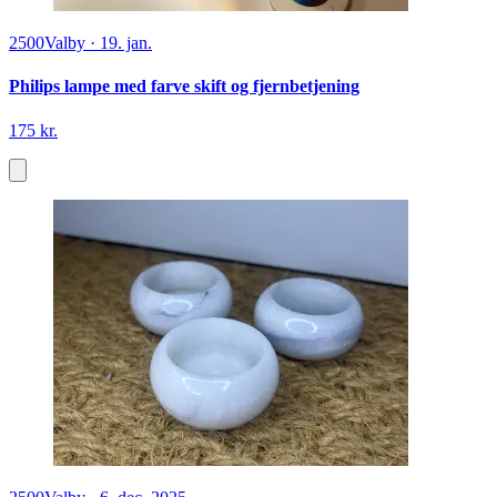
2500
Valby
·
19. jan.
Philips lampe med farve skift og fjernbetjening
175 kr.