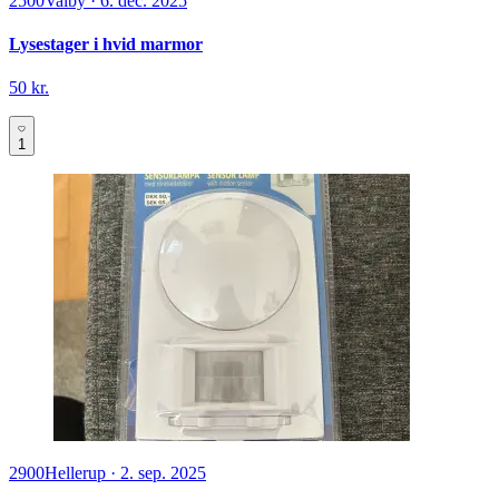
2500
Valby
·
6. dec. 2025
Lysestager i hvid marmor
50 kr.
1
2900
Hellerup
·
2. sep. 2025