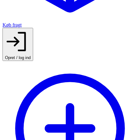
Køb fragt
Opret / log ind