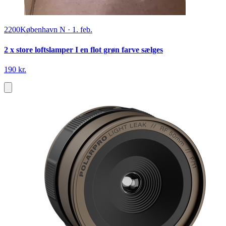
2200
København N
·
1. feb.
2 x store loftslamper I en flot grøn farve sælges
190 kr.