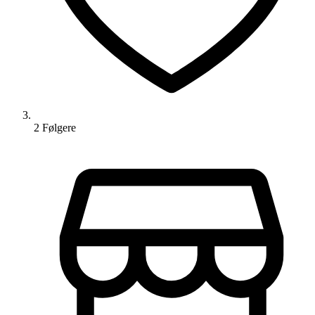
2
Følger
e