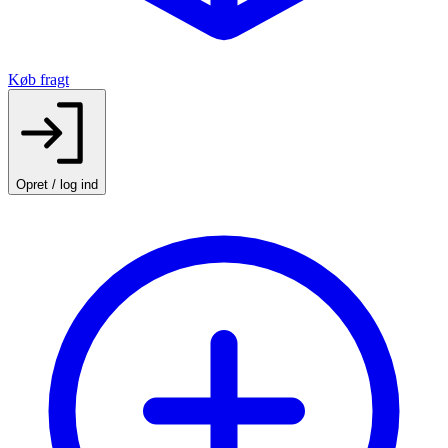
Køb fragt
Opret / log ind