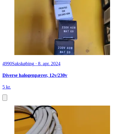
4990
Sakskøbing
·
8. apr. 2024
Diverse halogenpærer, 12v/230v
5 kr.