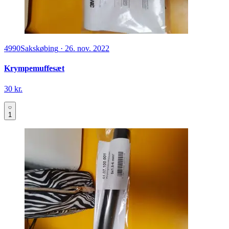
4990
Sakskøbing
·
26. nov. 2022
Krympemuffesæt
30 kr.
1