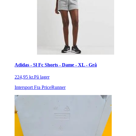
Adidas - Sl Fc Shorts - Dame - XL - Grå
224,95 kr.
På lager
Intersport
Fra PriceRunner