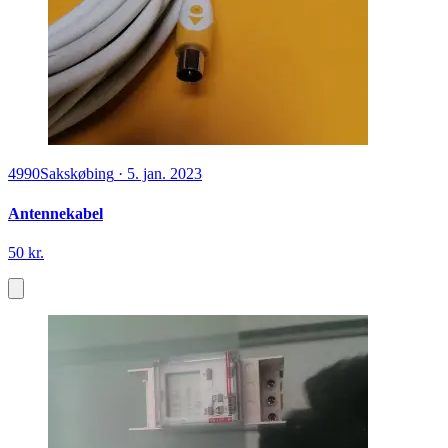
4990
Sakskøbing
·
5. jan. 2023
Antennekabel
50 kr.