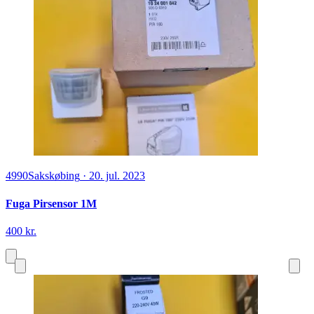
4990
Sakskøbing
·
20. jul. 2023
Fuga Pirsensor 1M
400 kr.