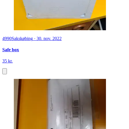
4990
Sakskøbing
·
30. nov. 2022
Safe box
35 kr.