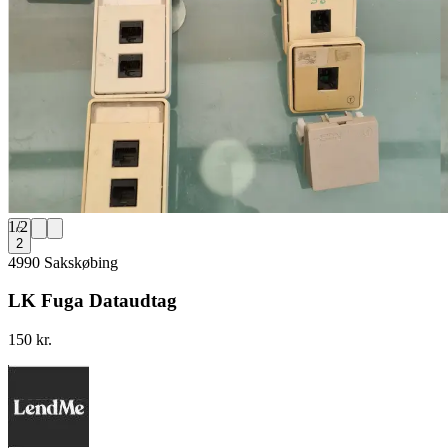
1
/
2
2
4990 Sakskøbing
LK Fuga Dataudtag
150 kr.