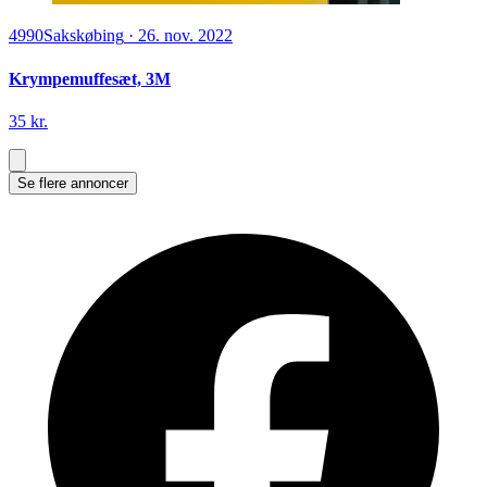
4990
Sakskøbing
·
26. nov. 2022
Krympemuffesæt, 3M
35 kr.
Se flere annoncer