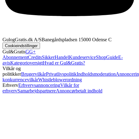
GulogGratis.dk A/S
Banegårdspladsen 1
5000 Odense C
Cookieindstillinger
Gul&Gratis
GG+
Abonnement
Credits
SikkerHandel
Kundeservice
Shop
Guide
E-
avis
Kategorioversigt
Hvad er Gul&Gratis?
Vilkår og
politikker
Brugervilkår
Privatlivspolitik
Indholdsmoderation
Annoncerin
konkurrencevilkår
Whistleblowerordning
Erhverv
Erhvervsannoncering
Vilkår for
erhverv
Samarbejdspartnere
Annoncørbetalt indhold