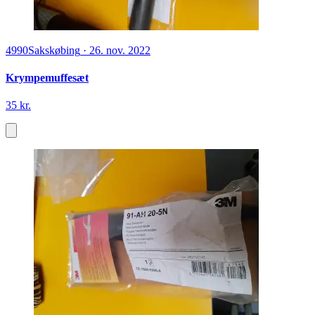
4990
Sakskøbing
·
26. nov. 2022
Krympemuffesæt
35 kr.