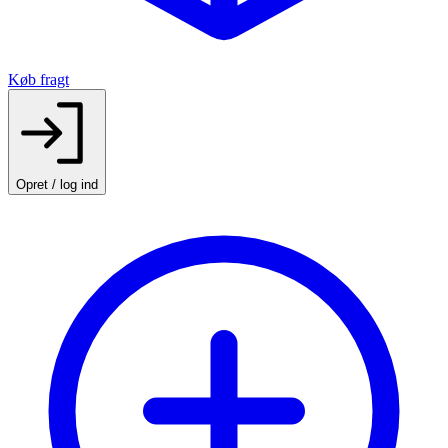
Køb fragt
Opret / log ind