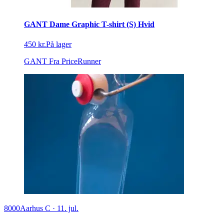
GANT Dame Graphic T-shirt (S) Hvid
450 kr.
På lager
GANT
Fra PriceRunner
8000
Aarhus C
·
11. jul.