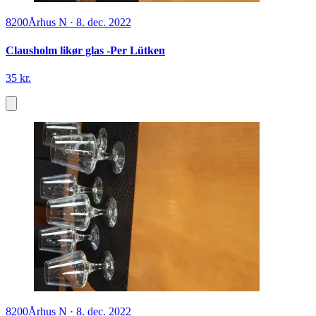
8200
Århus N
·
8. dec. 2022
Clausholm likør glas -Per Lütken
35 kr.
8200
Århus N
·
8. dec. 2022