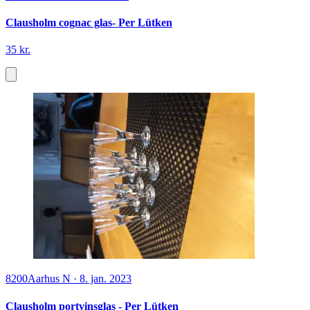
Clausholm cognac glas- Per Lütken
35 kr.
8200
Aarhus N
·
8. jan. 2023
Clausholm portvinsglas - Per Lütken