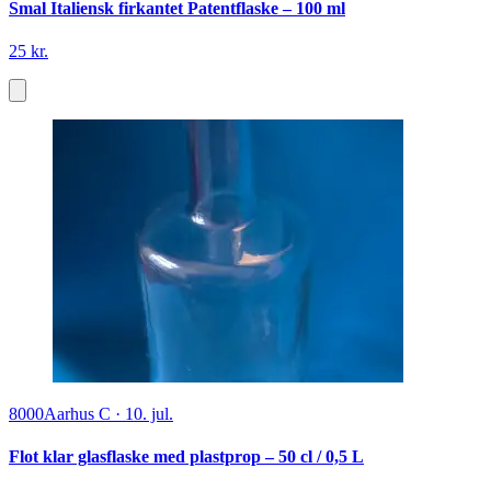
Smal Italiensk firkantet Patentflaske – 100 ml
25 kr.
8000
Aarhus C
·
10. jul.
Flot klar glasflaske med plastprop – 50 cl / 0,5 L