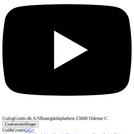
GulogGratis.dk A/S
Banegårdspladsen 1
5000 Odense C
Cookieindstillinger
Gul&Gratis
GG+