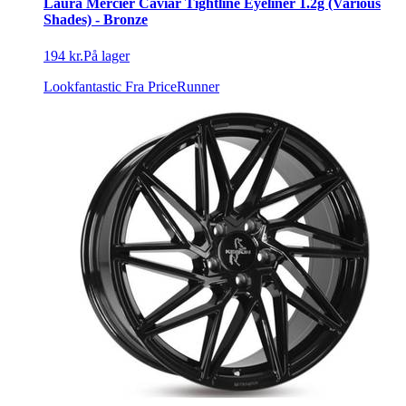
Laura Mercier Caviar Tightline Eyeliner 1.2g (Various
Shades) - Bronze
194 kr.
På lager
Lookfantastic
Fra PriceRunner