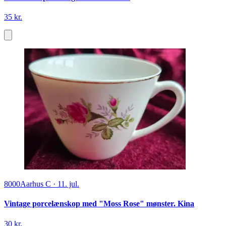
35 kr.
8000
Aarhus C
·
11. jul.
Vintage porcelænskop med "Moss Rose" mønster. Kina
30 kr.