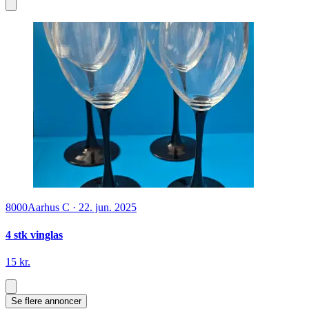
8000
Aarhus C
·
22. jun. 2025
4 stk vinglas
15 kr.
Se flere annoncer