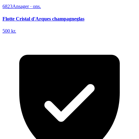
6823
Ansager
·
ons.
Flotte Cristal d'Arques champagneglas
500 kr.