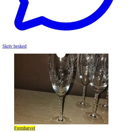
Skriv besked
Fremhævet