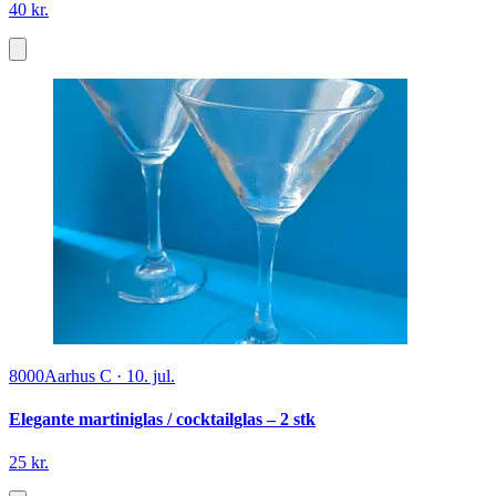
40 kr.
8000
Aarhus C
·
10. jul.
Elegante martiniglas / cocktailglas – 2 stk
25 kr.