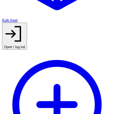
Køb fragt
Opret / log ind