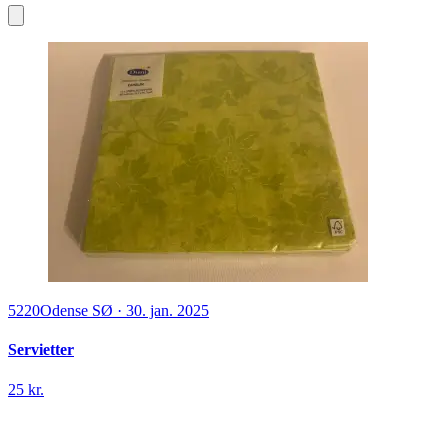
5220
Odense SØ
·
30. jan. 2025
Servietter
25 kr.