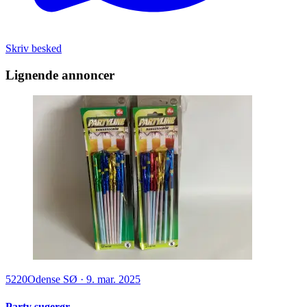
Skriv besked
Lignende annoncer
5220
Odense SØ
·
9. mar. 2025
Party sugerør