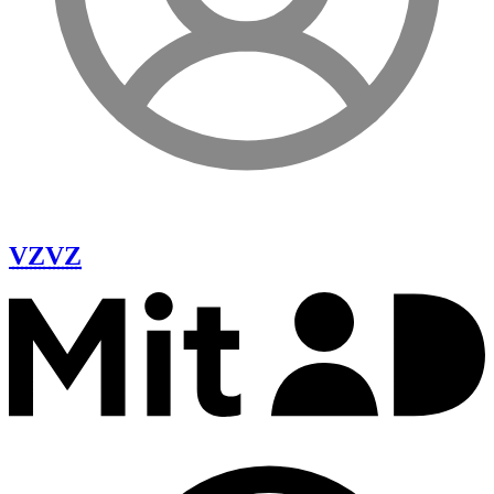
VZ
VZ