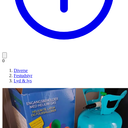
0
Diverse
Festudstyr
Lyd & lys