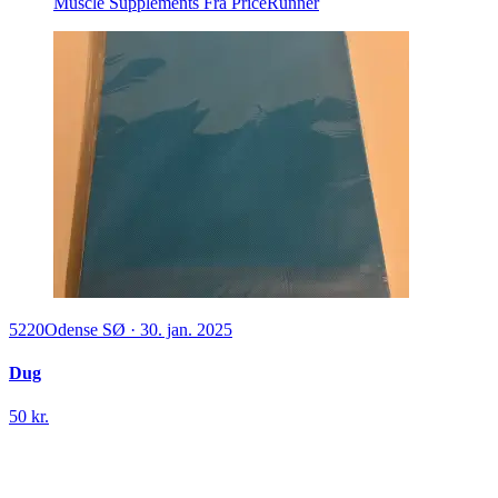
Muscle Supplements
Fra PriceRunner
5220
Odense SØ
·
30. jan. 2025
Dug
50 kr.