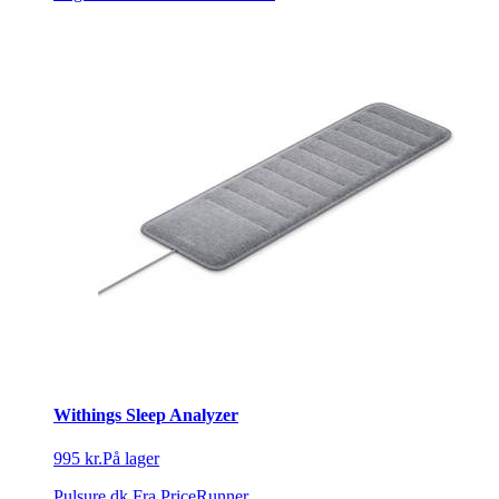
Withings Sleep Analyzer
995 kr.
På lager
Pulsure.dk
Fra PriceRunner