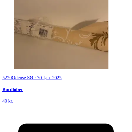
5220
Odense SØ
·
30. jan. 2025
Bordløber
40 kr.