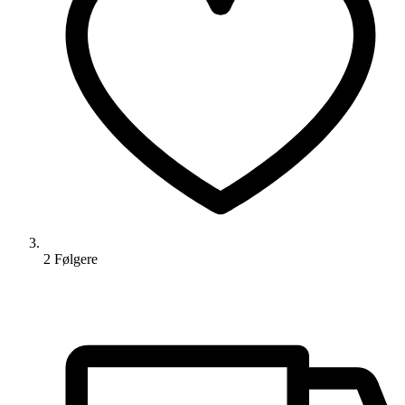
2
Følger
e