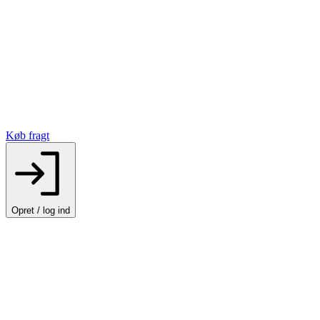
Køb fragt
Opret / log ind