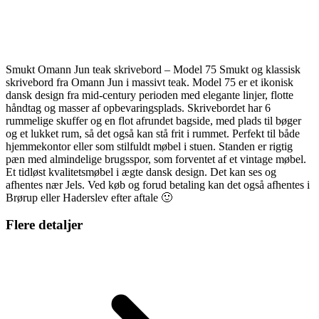
Smukt Omann Jun teak skrivebord – Model 75 Smukt og klassisk
skrivebord fra Omann Jun i massivt teak. Model 75 er et ikonisk
dansk design fra mid-century perioden med elegante linjer, flotte
håndtag og masser af opbevaringsplads. Skrivebordet har 6
rummelige skuffer og en flot afrundet bagside, med plads til bøger
og et lukket rum, så det også kan stå frit i rummet. Perfekt til både
hjemmekontor eller som stilfuldt møbel i stuen. Standen er rigtig
pæn med almindelige brugsspor, som forventet af et vintage møbel.
Et tidløst kvalitetsmøbel i ægte dansk design. Det kan ses og
afhentes nær Jels. Ved køb og forud betaling kan det også afhentes i
Brørup eller Haderslev efter aftale 🙂
Flere detaljer