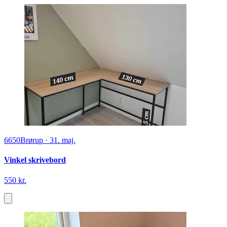
6650
Brørup
·
31. maj.
Vinkel skrivebord
550 kr.