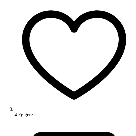
4
Følger
e