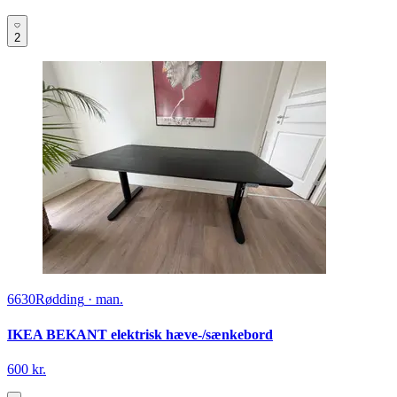
2
6630
Rødding
·
man.
IKEA BEKANT elektrisk hæve-/sænkebord
600 kr.