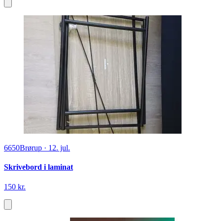
6650
Brørup
·
12. jul.
Skrivebord i laminat
150 kr.