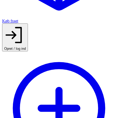
Køb fragt
Opret / log ind