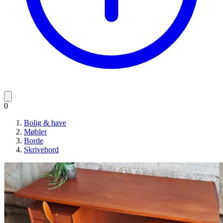
0
Bolig & have
Møbler
Borde
Skrivebord