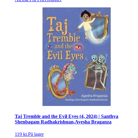
Taj Tremble and the Evil Eyes (4, 2024) | Santhya
Shenbagam Radhakrishnan,Ayesha Braganza
119 kr.
På lager