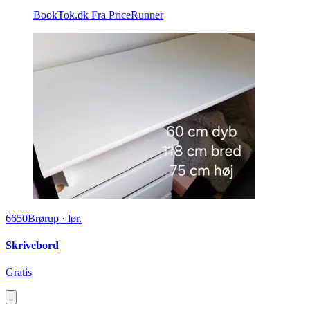
BookTok.dk
Fra PriceRunner
6650
Brørup
·
lør.
Skrivebord
Gratis