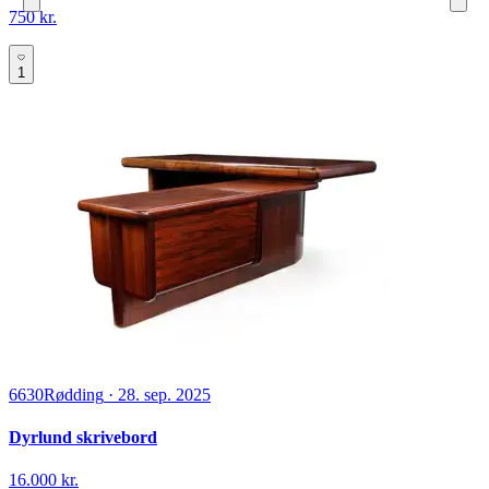
750 kr.
1
6630
Rødding
·
28. sep. 2025
Dyrlund skrivebord
16.000 kr.