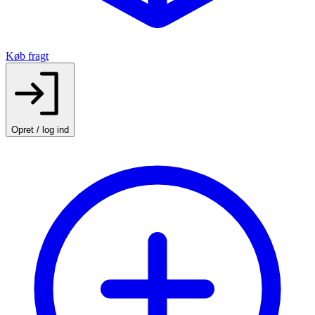
Køb fragt
Opret / log ind