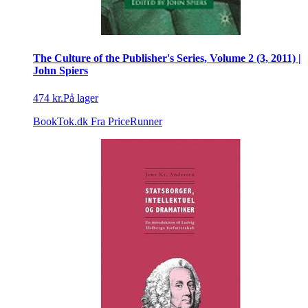
The Culture of the Publisher's Series, Volume 2 (3, 2011) |
John Spiers
474 kr.
På lager
BookTok.dk
Fra PriceRunner