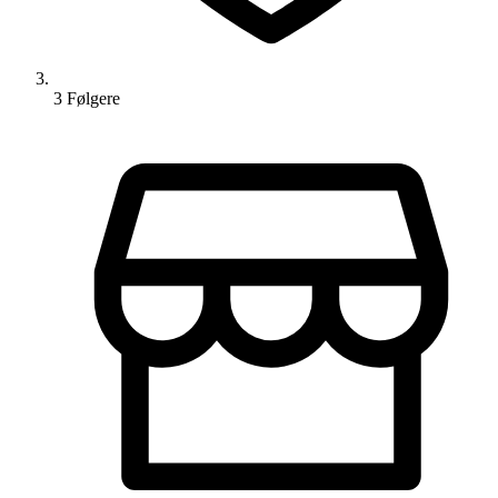
3
Følger
e