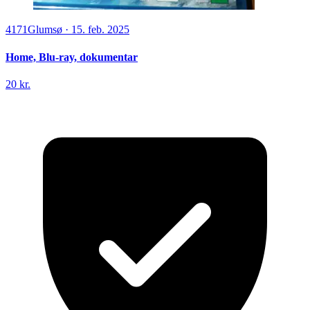
4171
Glumsø
·
15. feb. 2025
Home, Blu-ray, dokumentar
20 kr.