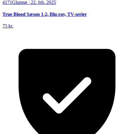
4171
Glumsø
·
22. feb. 2025
True Blood Sæson 1-2, Blu-ray, TV-serier
75 kr.