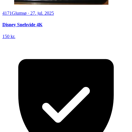
4171
Glumsø
·
27. jul. 2025
Disney Snehvide 4K
150 kr.