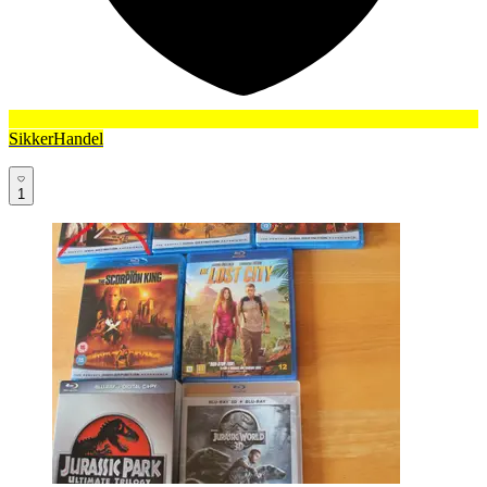
SikkerHandel
1