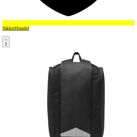
SikkerHandel
1