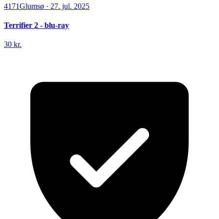
4171
Glumsø
·
27. jul. 2025
Terrifier 2 - blu-ray
30 kr.