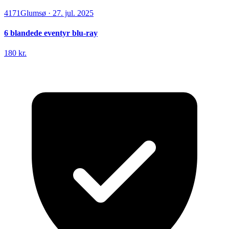
4171
Glumsø
·
27. jul. 2025
6 blandede eventyr blu-ray
180 kr.