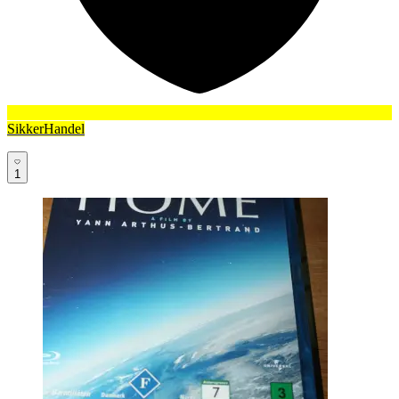
SikkerHandel
1