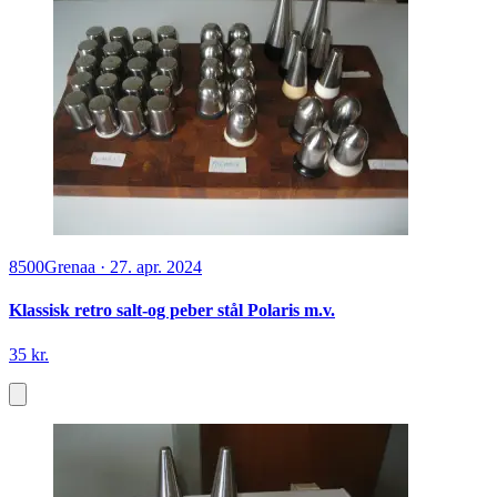
8500
Grenaa
·
27. apr. 2024
Klassisk retro salt-og peber stål Polaris m.v.
35 kr.