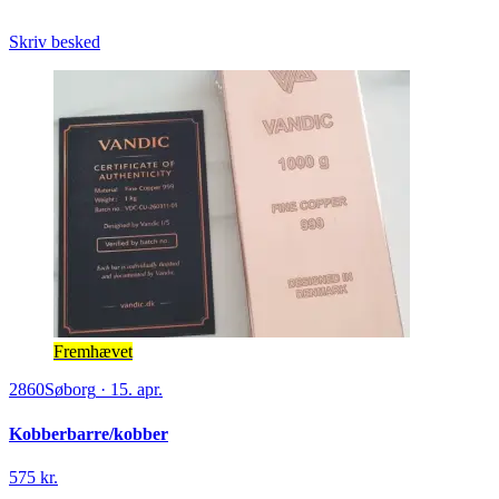
Skriv besked
Fremhævet
2860
Søborg
·
15. apr.
Kobberbarre/kobber
575 kr.