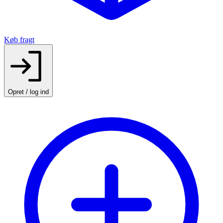
Køb fragt
Opret / log ind