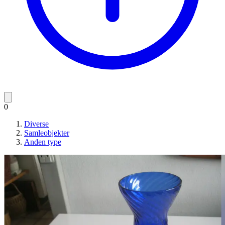
0
Diverse
Samleobjekter
Anden type