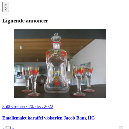
2
Lignende annoncer
8500
Grenaa
·
20. dec. 2022
Emaliemalet karaffel violserien Jacob Bang HG