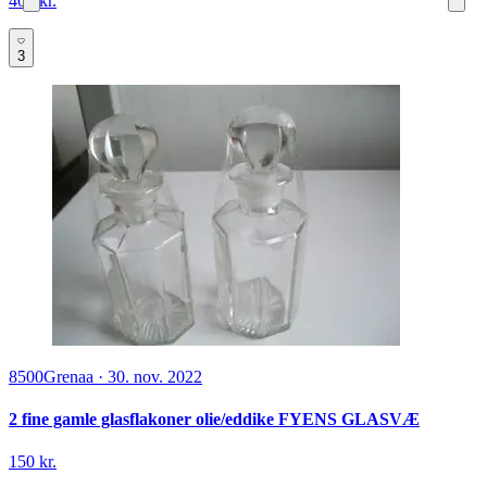
400 kr.
3
8500
Grenaa
·
30. nov. 2022
2 fine gamle glasflakoner olie/eddike FYENS GLASVÆ
150 kr.