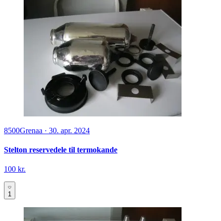
8500
Grenaa
·
30. apr. 2024
Stelton reservedele til termokande
100 kr.
1