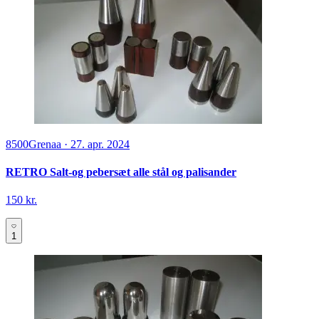
8500
Grenaa
·
27. apr. 2024
RETRO Salt-og pebersæt alle stål og palisander
150 kr.
1