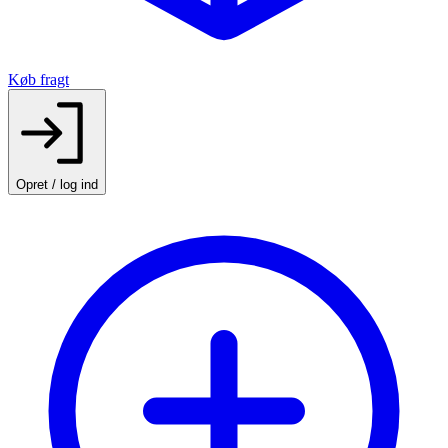
Køb fragt
Opret / log ind