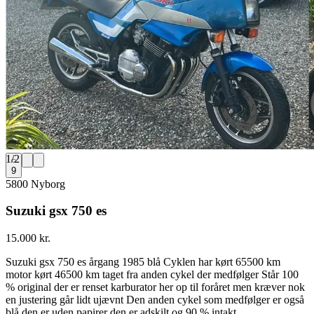
1
/
2
9
5800 Nyborg
Suzuki gsx 750 es
15.000 kr.
Suzuki gsx 750 es årgang 1985 blå Cyklen har kørt 65500 km
motor kørt 46500 km taget fra anden cykel der medfølger Står 100
% original der er renset karburator her op til foråret men kræver nok
en justering går lidt ujævnt Den anden cykel som medfølger er også
blå den er uden papirer den er adskilt og 90 % intakt