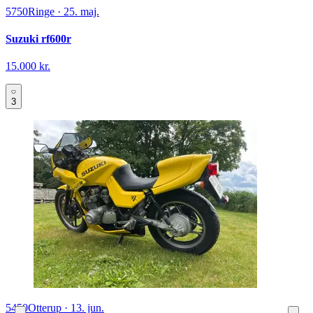
5750
Ringe
·
25. maj.
Suzuki rf600r
15.000 kr.
3
5450
Otterup
·
13. jun.