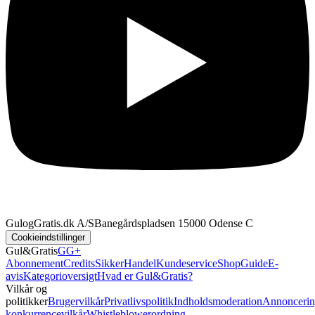
GulogGratis.dk A/S
Banegårdspladsen 1
5000 Odense C
Cookieindstillinger
Gul&Gratis
GG+
Abonnement
Credits
SikkerHandel
Kundeservice
Shop
Guide
E-
avis
Kategorioversigt
Hvad er Gul&Gratis?
Vilkår og
politikker
Brugervilkår
Privatlivspolitik
Indholdsmoderation
Annoncerin
konkurrencevilkår
Whistleblowerordning