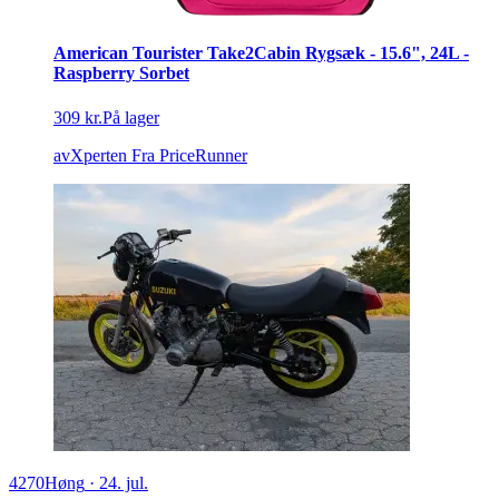
American Tourister Take2Cabin Rygsæk - 15.6", 24L -
Raspberry Sorbet
309 kr.
På lager
avXperten
Fra PriceRunner
4270
Høng
·
24. jul.