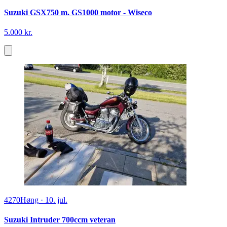
Suzuki GSX750 m. GS1000 motor - Wiseco
5.000 kr.
4270
Høng
·
10. jul.
Suzuki Intruder 700ccm veteran