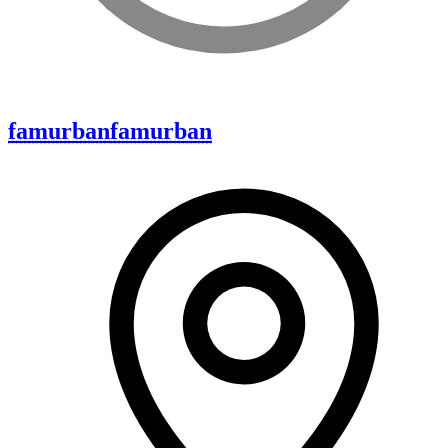
famurban
famurban