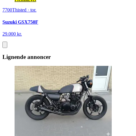
7700
Thisted
·
tor.
Suzuki GSX750F
29.000 kr.
Lignende annoncer