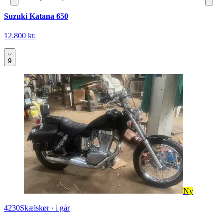
Suzuki Katana 650
12.800 kr.
9
Ny
4230
Skælskør
·
i går