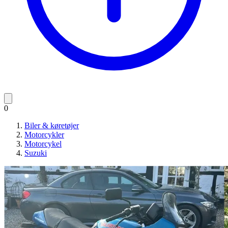
0
Biler & køretøjer
Motorcykler
Motorcykel
Suzuki