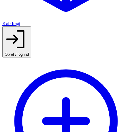
Køb fragt
Opret / log ind