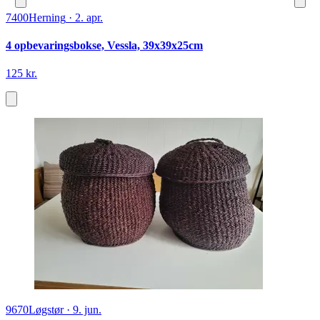
7400
Herning
·
2. apr.
4 opbevaringsbokse, Vessla, 39x39x25cm
125 kr.
9670
Løgstør
·
9. jun.