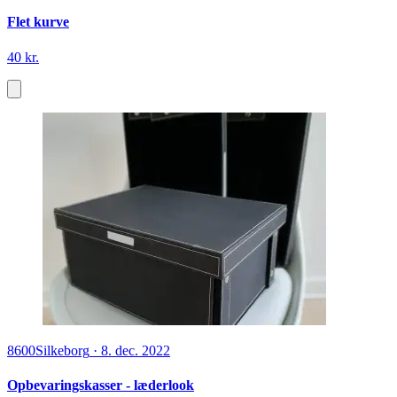
Flet kurve
40 kr.
8600
Silkeborg
·
8. dec. 2022
Opbevaringskasser - læderlook