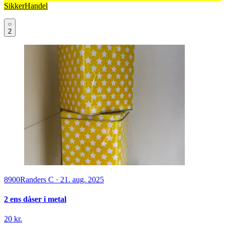
SikkerHandel
2
8900
Randers C
·
21. aug. 2025
2 ens dåser i metal
20 kr.