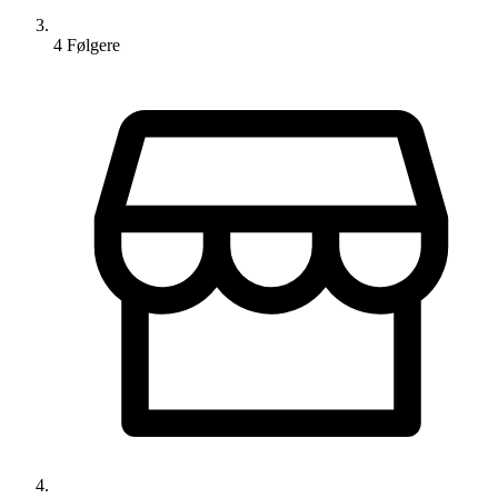
4
Følger
e