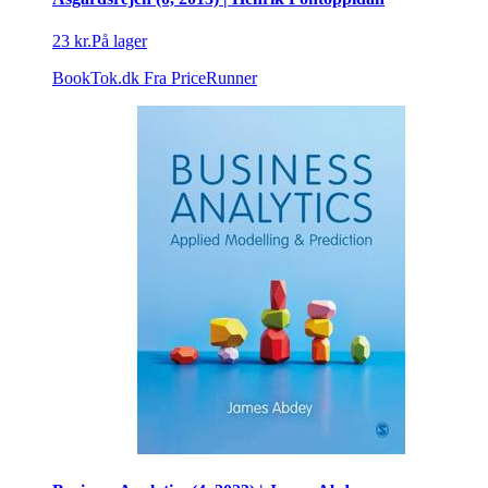
23 kr.
På lager
BookTok.dk
Fra PriceRunner