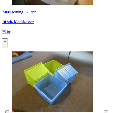
7400
Herning
·
2. apr.
10 stk. klodskasser
75 kr.
1