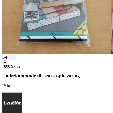
1
/
4
1
7800 Skive
Underkommode til ekstra opbevaring
15 kr.