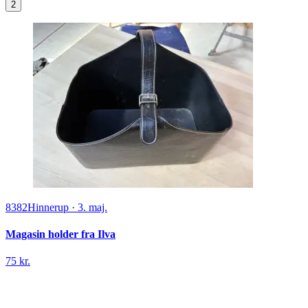
2
8382
Hinnerup
·
3. maj.
Magasin holder fra Ilva
75 kr.