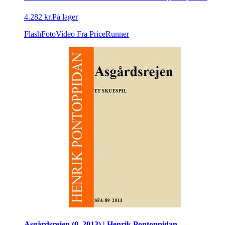
4.282 kr.
På lager
FlashFotoVideo
Fra PriceRunner
Asgårdsrejen (0, 2013) | Henrik Pontoppidan