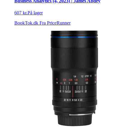
Business Analytics (4, 2023) | James Abdey
607 kr.
På lager
BookTok.dk
Fra PriceRunner