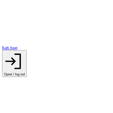
Køb fragt
Opret / log ind