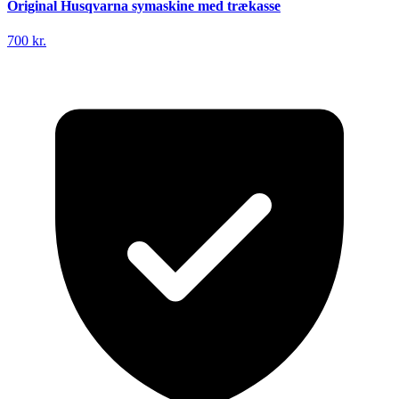
Original Husqvarna symaskine med trækasse
700 kr.