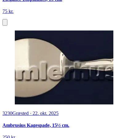
75 kr.
3230
Græsted
·
22. okt. 2025
Ambrusius Kagespade, 15½ cm.
250 kr.