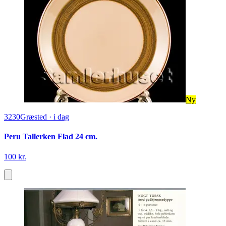
Ny
3230
Græsted
·
i dag
Peru Tallerken Flad 24 cm.
100 kr.