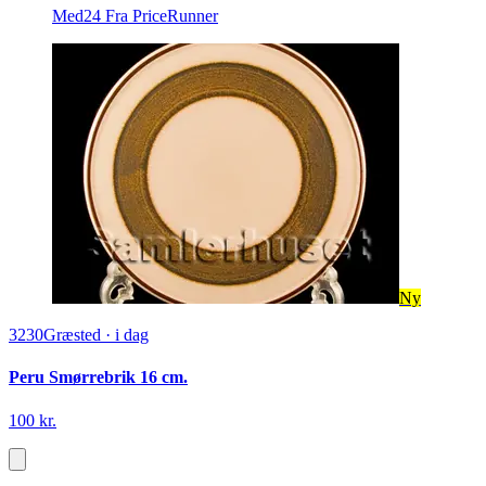
Med24
Fra PriceRunner
Ny
3230
Græsted
·
i dag
Peru Smørrebrik 16 cm.
100 kr.