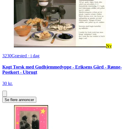
Ny
3230
Græsted
·
i dag
Kogt Torsk med Gudhjemmedyppe - Eriksens Gård - Rønne-
Postkort - Ubrugt
30 kr.
Se flere annoncer