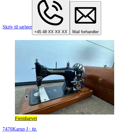
Skriv til sælger
+45 48 XX XX XX
Mail forhandler
Fremhævet
7470
Karup J
·
tir.