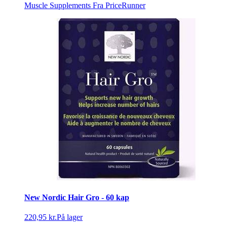
Muscle Supplements
Fra PriceRunner
New Nordic Hair Gro - 60 kap
220,95 kr.
På lager