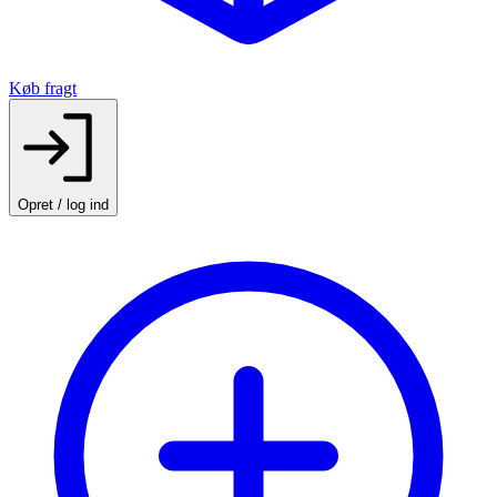
Køb fragt
Opret / log ind