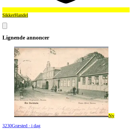
SikkerHandel
Lignende annoncer
Ny
3230
Græsted
·
i dag