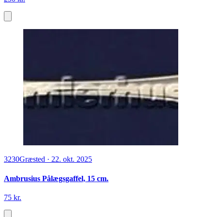
3230
Græsted
·
22. okt. 2025
Ambrusius Pålægsgaffel, 15 cm.
75 kr.