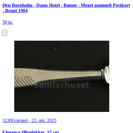
Øen Bornholm - Dams Hotel - Rønne - Meget gammelt Postkort
- Brugt 1904
50 kr.
3230
Græsted
·
22. okt. 2025
Elegance Øloplukker, 15 cm.