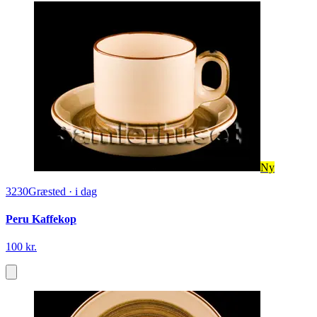
Ny
3230
Græsted
·
i dag
Peru Kaffekop
100 kr.