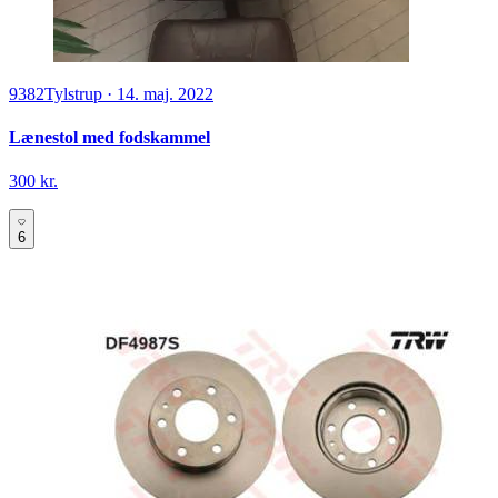
9382
Tylstrup
·
14. maj. 2022
Lænestol med fodskammel
300 kr.
6