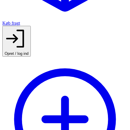
Køb fragt
Opret / log ind