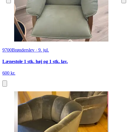
9700
Brønderslev
·
9. jul.
Lænestole 1 stk. høj og 1 stk. lav.
600 kr.