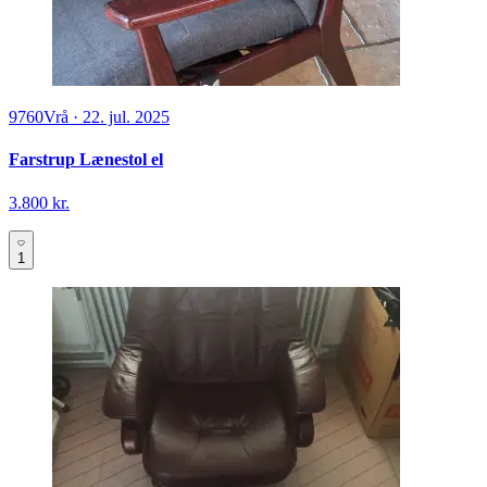
9760
Vrå
·
22. jul. 2025
Farstrup Lænestol el
3.800 kr.
1