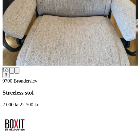
1
/
3
3
9700 Brønderslev
Streeless stol
2.000 kr.
22.500 kr.