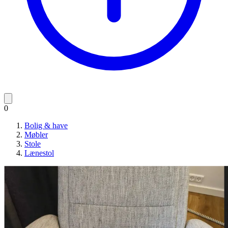
0
Bolig & have
Møbler
Stole
Lænestol