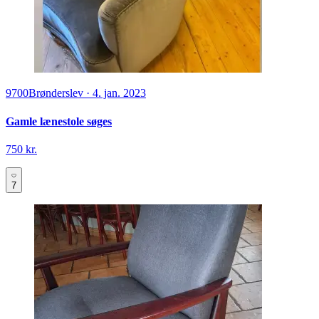
9700
Brønderslev
·
4. jan. 2023
Gamle lænestole søges
750 kr.
7