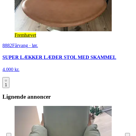
Fremhævet
8882
Fårvang
·
lør.
SUPER LÆKKER LÆDER STOL MED SKAMMEL
4.000 kr.
1
Lignende annoncer