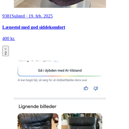
9381
Sulsted
·
19. feb. 2025
Lænestol med god siddekomfort
400 kr.
2