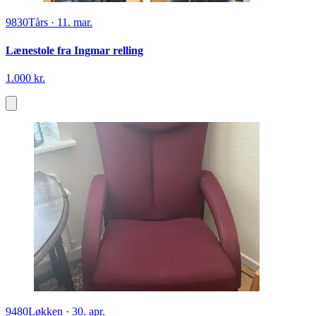
9830
Tårs
·
11. mar.
Lænestole fra Ingmar relling
1.000 kr.
9480
Løkken
·
30. apr.