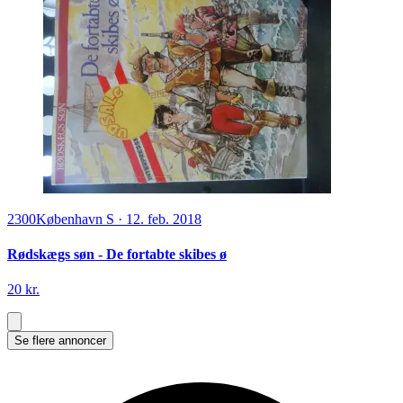
2300
København S
·
12. feb. 2018
Rødskægs søn - De fortabte skibes ø
20 kr.
Se flere annoncer