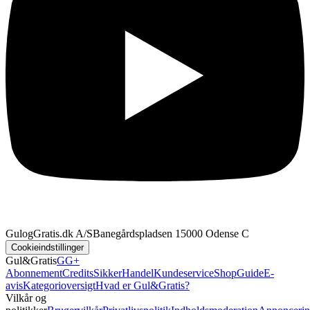
GulogGratis.dk A/S
Banegårdspladsen 1
5000 Odense C
Cookieindstillinger
Gul&Gratis
GG+
Abonnement
Credits
SikkerHandel
Kundeservice
Shop
Guide
E-
avis
Kategorioversigt
Hvad er Gul&Gratis?
Vilkår og