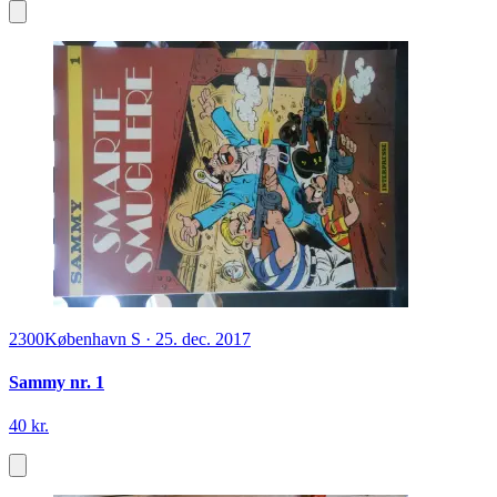
2300
København S
·
25. dec. 2017
Sammy nr. 1
40 kr.