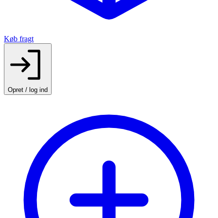
Køb fragt
Opret / log ind