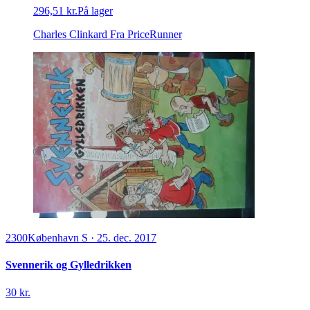
296,51 kr.
På lager
Charles Clinkard
Fra PriceRunner
2300
København S
·
25. dec. 2017
Svennerik og Gylledrikken
30 kr.