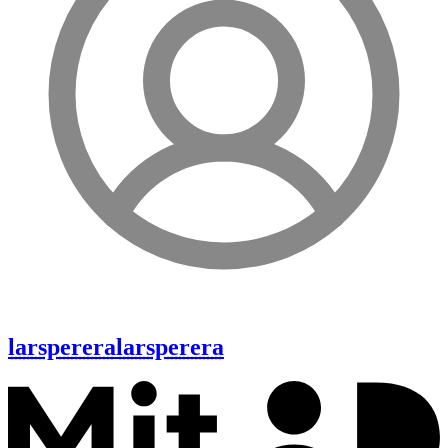
larsperera
larsperera