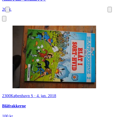
20 kr.
2300
København S
·
4. jan. 2018
Blåfrakkerne
100 kr.